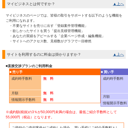
マイビジネスとは何ですか？
▲上へ
マイビジネスのページでは、皆様の取引をサポートする以下のような機能を
ご利用になれます。
・不要なサイトを売りに出す「登録案件管理機能」
・欲しかったサイトを買う「提出見積管理機能」
・あなたの実績をアピールする「企業ページ作成・編集機能」
・サイトへのアクセス数、見積数がグラフで一目瞭然
サイトを利用するのに料金は掛かりますか？
▲上へ
■直接交渉プランのご利用料金
■ 売り手
■ 買い手
成約時手数料
無 料
成約時手数料
月額
無 料
月額
情報開示手数料
無 料
情報開示手数料
※成約額(税抜)の3％が50,000円未満の場合は、最低ご紹介手数料として
55,000円（税込）となります。
ご登録のご売却案件がご成約した場合、 買い手様にご紹介手数料とし