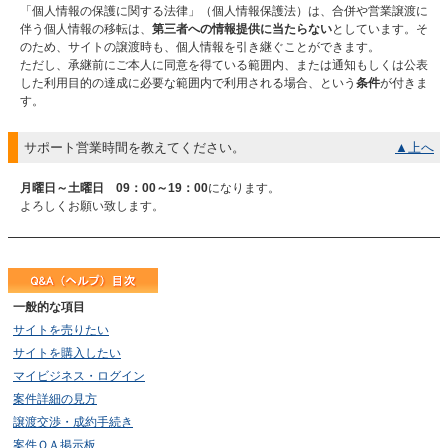
「個人情報の保護に関する法律」（個人情報保護法）は、合併や営業譲渡に
伴う個人情報の移転は、
第三者への情報提供に当たらない
としています。そ
のため、サイトの譲渡時も、個人情報を引き継ぐことができます。
ただし、承継前にご本人に同意を得ている範囲内、または通知もしくは公表
した利用目的の達成に必要な範囲内で利用される場合、という
条件
が付きま
す。
サポート営業時間を教えてください。
▲上へ
月曜日～土曜日 09：00～19：00
になります。
よろしくお願い致します。
一般的な項目
サイトを売りたい
サイトを購入したい
マイビジネス・ログイン
案件詳細の見方
譲渡交渉・成約手続き
案件ＱＡ掲示板