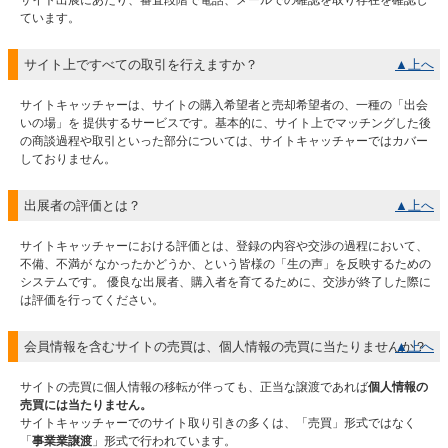
サイト出展にあたり、審査段階で電話、メールでの確認を取り存在を確認し
ています。
サイト上ですべての取引を行えますか？
▲上へ
サイトキャッチャーは、サイトの購入希望者と売却希望者の、一種の「出会
いの場」を 提供するサービスです。基本的に、サイト上でマッチングした後
の商談過程や取引といった部分については、サイトキャッチャーではカバー
しておりません。
出展者の評価とは？
▲上へ
サイトキャッチャーにおける評価とは、登録の内容や交渉の過程において、
不備、不満が なかったかどうか、という皆様の「生の声」を反映するための
システムです。 優良な出展者、購入者を育てるために、交渉が終了した際に
は評価を行ってください。
会員情報を含むサイトの売買は、個人情報の売買に当たりませんか？
▲上へ
サイトの売買に個人情報の移転が伴っても、正当な譲渡であれば
個人情報の
売買には当たりません。
サイトキャッチャーでのサイト取り引きの多くは、「売買」形式ではなく
「
事業業譲渡
」形式で行われています。