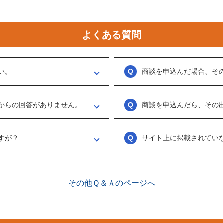
よくある質問
い。
商談を申込んだ場合、そ
ください。
実際に出展者（仲介案件の場合、仲
ます。
う訳ではなくまずは、どのような事業
からの回答がありません。
商談を申込んだら、その
具体的に購入を考えた場合は、一度
勧めします。
がない出展者には返事をするように催
ございません。まずは、商談でどの
連絡ください。
め、気軽に商談申し込みを行ってく
すが？
サイト上に掲載されてい
、数日経っても返信がない場合は「事
情報をリクエストしてください。
ございます。こちらに関してはメル
来ることで個別に紹介されることが
で、丁寧な言葉遣いを心掛けてくださ
その他Ｑ＆Ａのページへ