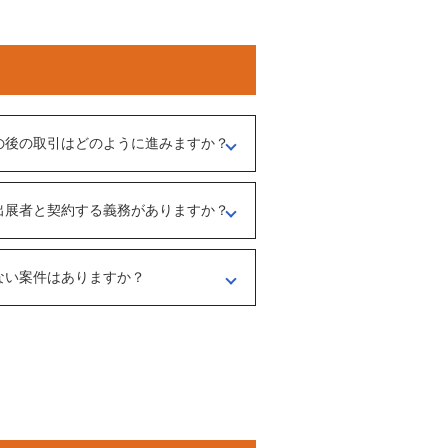
の後の取引はどのように進みますか？
介担当者）とのメッセージのやりとりになり
出展者と契約する義務がありますか？
、出展者とのオンライン面談を行うことをお
ような事業なのかを確認する目的もあるた
ださい。
ない案件はありますか？
マガの登録や、仲介案件の担当者と関係が出
あります。