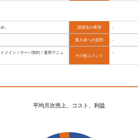
ため。
譲渡先の希望
-
購入者への質問
-
ドメイン / サーバ契約 / 運用マニュ
-
その他コメント