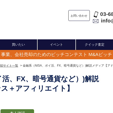
03-6
お問い合わせ
info
買いたい
イベント
クイック査定
事業、会社売却のためのピッチコンテスト M&Aピッチ
却サイト一覧
> 金融系（NISA、ポイ活、FX、暗号通貨など）)解説メディア【
イ活、FX、暗号通貨など）)解説
ンス＋アフィリエイト】