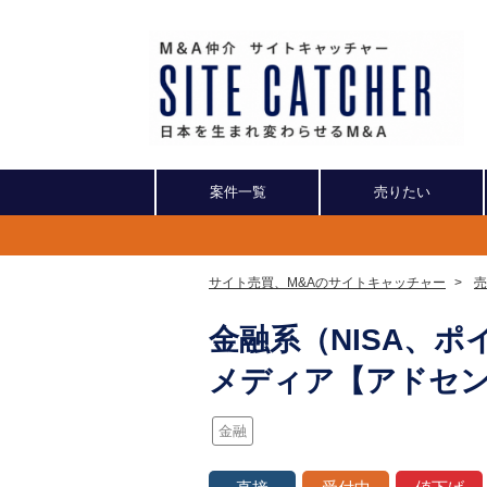
案件一覧
売りたい
サイト売買、M&Aのサイトキャッチャー
>
売
金融系（NISA、ポ
メディア【アドセ
金融