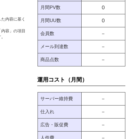
月間PV数
0
した内容に基く
月間UU数
0
「内容」の項目
会員数
－
す。
メール到達数
－
商品点数
－
運用コスト（月間）
サーバー維持費
－
仕入れ
－
広告・販促費
－
人件費
－