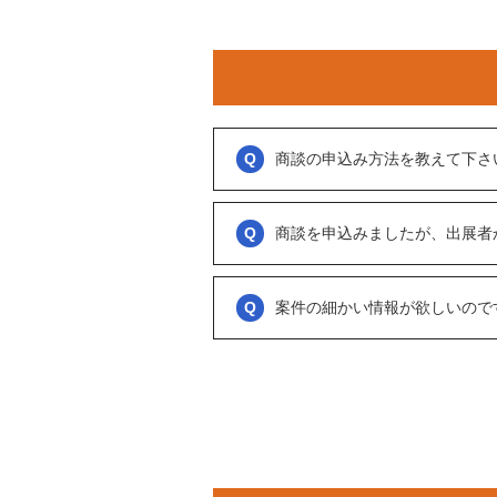
商談の申込み方法を教えて下さ
「商談を申し込む」ボタンからお申し込み
商談といっても、急に条件、金額交渉を行
商談を申込みましたが、出展者
をされているのか？
大変申し訳ございません。こちらも、回答
可能であれば、詳細情報を出して欲しいと
促をしております。
案件の細かい情報が欲しいので
ただ、案件を見ていない方もおられるので
務局に報告」からご連絡ください。
「商談を申し込む」ボタンから案件の詳細
オンラインとは言え対人のやりとりですの
い。