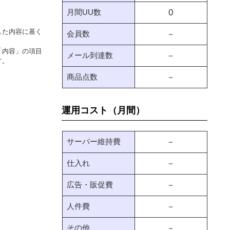
月間UU数
0
した内容に基く
会員数
－
「内容」の項目
メール到達数
－
す。
商品点数
－
運用コスト（月間）
サーバー維持費
－
仕入れ
－
広告・販促費
－
人件費
－
その他
－