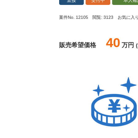
直接
受付中
本人確
案件No. 12105
閲覧: 3123
お気に入り:
40
販売希望価格
万円