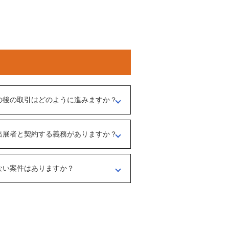
の後の取引はどのように進みますか？
介担当者）とのメッセージのやりとりになり
出展者と契約する義務がありますか？
、出展者とのオンライン面談を行うことをお
ような事業なのかを確認する目的もあるた
ださい。
ない案件はありますか？
マガの登録や、仲介案件の担当者と関係が出
あります。