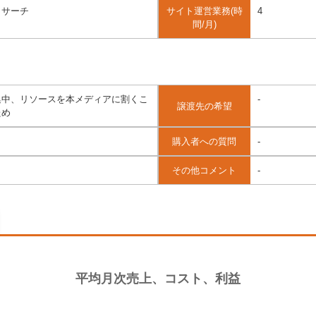
リサーチ
サイト運営業務(時
4
間/月)
集中、リソースを本メディアに割くこ
-
譲渡先の希望
ため
購入者への質問
-
その他コメント
-