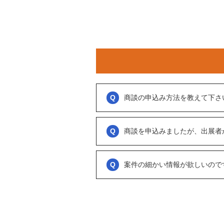
商談の申込み方法を教えて下さ
「商談を申し込む」ボタンからお申し込み
商談といっても、急に条件、金額交渉を行
商談を申込みましたが、出展者
をされているのか？
大変申し訳ございません。こちらも、回答
可能であれば、詳細情報を出して欲しいと
促をしております。
案件の細かい情報が欲しいので
ただ、案件を見ていない方もおられるので
務局に報告」からご連絡ください。
「商談を申し込む」ボタンから案件の詳細
オンラインとは言え対人のやりとりですの
い。