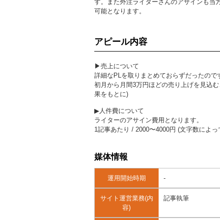
す。また外注ライターさんのアサインも当
可能となります。
アピール内容
▶︎売上について
詳細なPLを取りまとめておらずだったのです
初月から月間3万円ほどの売り上げを見込む
果をもとに)
▶︎人件費について
ライターのアサイン費用となります。
1記事あたり / 2000〜4000円 (文字数によ
媒体情報
運用開始時期
-
サイト運営業務(内
記事執筆
容)