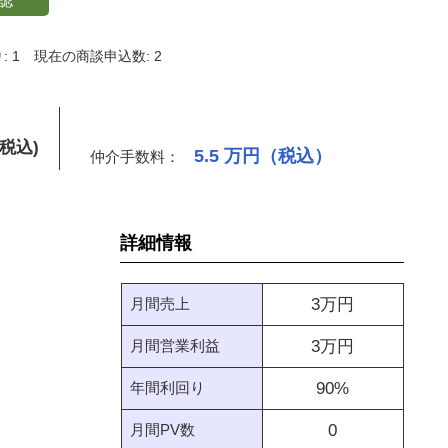
認
 1
現在の商談申込数: 2
(税込)
5.5
万円（税込）
仲介手数料：
詳細情報
月間売上
3
万円
月間営業利益
3
万円
年間利回り
90
%
月間PV数
0