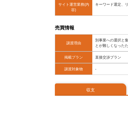
サイト運営業務(内
キーワード選定、
容)
売買情報
別事業への選択と
譲渡理由
とが難しくなった
掲載プラン
直接交渉プラン
譲渡対象物
-
収支