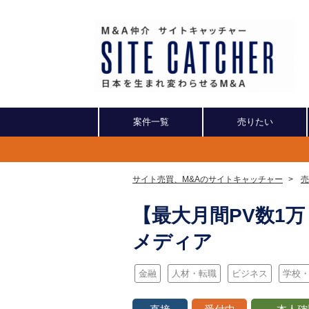
案件一覧
売りたい
サイト売買、M&Aのサイトキャッチャー
>
売
【最大月間PV数1
メディア
金融
人材・転職
ビジネス
学校