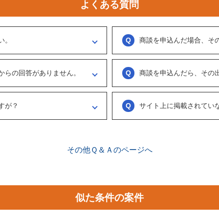
よくある質問
い。
商談を申込んだ場合、そ
ください。
実際に出展者（仲介案件の場合、仲
ます。
う訳ではなくまずは、どのような事業
からの回答がありません。
商談を申込んだら、その
具体的に購入を考えた場合は、一度
勧めします。
がない出展者には返事をするように催
ございません。まずは、商談でどの
連絡ください。
め、気軽に商談申し込みを行ってく
すが？
サイト上に掲載されてい
、数日経っても返信がない場合は「事
情報をリクエストしてください。
ございます。こちらに関してはメル
来ることで個別に紹介されることが
で、丁寧な言葉遣いを心掛けてくださ
その他Ｑ＆Ａのページへ
似た条件の案件