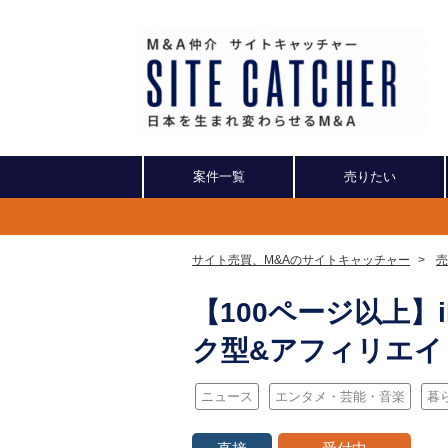
案件一覧
売りたい
サイト売買、M&Aのサイトキャッチャー
>
売
【100ページ以上】i
ク型&アフィリエイ
ニュース
エンタメ・芸能・音楽
暮