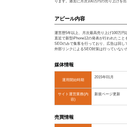
ります。過去に月次100万円の売り上げを
アピール内容
運営歴5年以上、月次最高売り上げ100万
直近で新型iPhone12の発表が行われた
SEOのみで集客を行っており、広告は回し
外部リンクによるSEO対策は行っていない
媒体情報
2015年01月
運用開始時期
サイト運営業務(内
新規ページ更新
容)
売買情報