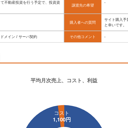
して不動産投資を行う予定で、投資資
-
譲渡先の希望
サイト購入予
購入者への質問
と幸いです。
 ドメイン / サーバ契約
その他コメント
-