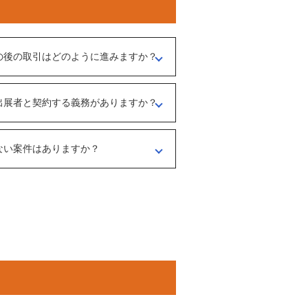
の後の取引はどのように進みますか？
介担当者）とのメッセージのやりとりになり
出展者と契約する義務がありますか？
、出展者とのオンライン面談を行うことをお
ような事業なのかを確認する目的もあるた
ださい。
ない案件はありますか？
マガの登録や、仲介案件の担当者と関係が出
あります。