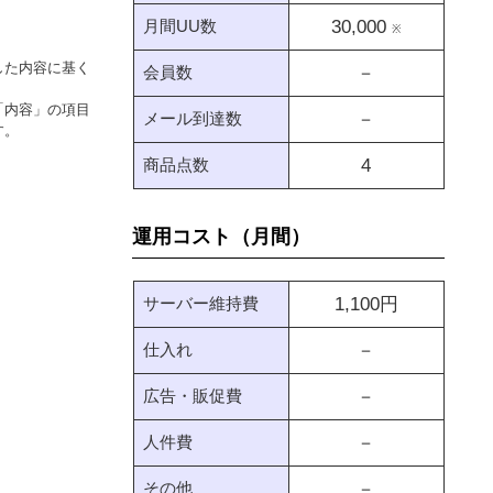
月間UU数
30,000
※
した内容に基く
会員数
－
「内容」の項目
メール到達数
－
す。
商品点数
4
運用コスト（月間）
サーバー維持費
1,100
円
仕入れ
－
広告・販促費
－
人件費
－
その他
－