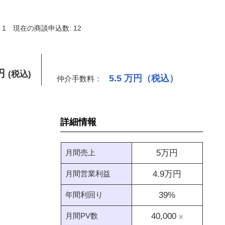
 1
現在の商談申込数: 12
円
(税込)
5.5
万円（税込）
仲介手数料：
詳細情報
月間売上
5
万円
月間営業利益
4.9
万円
年間利回り
39
%
月間PV数
40,000
※