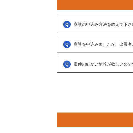
商談の申込み方法を教えて下さ
「商談を申し込む」ボタンからお申し込み
商談といっても、急に条件、金額交渉を行
商談を申込みましたが、出展者
をされているのか？
大変申し訳ございません。こちらも、回答
可能であれば、詳細情報を出して欲しいと
促をしております。
案件の細かい情報が欲しいので
ただ、案件を見ていない方もおられるので
務局に報告」からご連絡ください。
「商談を申し込む」ボタンから案件の詳細
オンラインとは言え対人のやりとりですの
い。