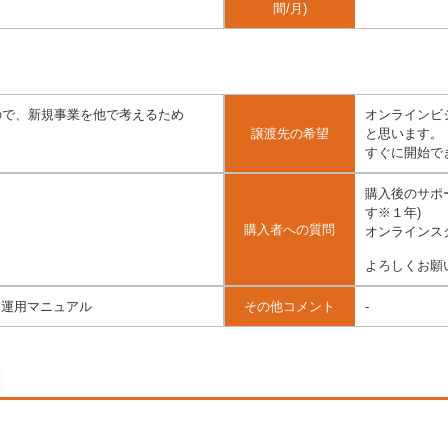
間/月)
ので、新規事業を他で考えるため
オンラインビ
譲渡先の希望
と思います。
すぐに開始で
購入後のサポ
す※１年)
購入者への質問
オンラインス
よろしくお願
 運用マニュアル
その他コメント
-