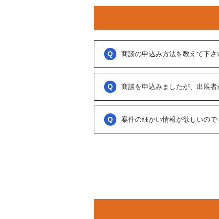
商談の申込み方法を教えて下さ
「商談を申し込む」ボタンからお申し込み
商談といっても、急に条件、金額交渉を行
商談を申込みましたが、出展者
をされているのか？
大変申し訳ございません。こちらも、回答
可能であれば、詳細情報を出して欲しいと
促をしております。
案件の細かい情報が欲しいので
ただ、案件を見ていない方もおられるので
務局に報告」からご連絡ください。
「商談を申し込む」ボタンから案件の詳細
オンラインとは言え対人のやりとりですの
い。