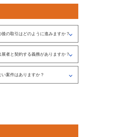
の後の取引はどのように進みますか？
介担当者）とのメッセージのやりとりになり
出展者と契約する義務がありますか？
、出展者とのオンライン面談を行うことをお
ような事業なのかを確認する目的もあるた
ださい。
ない案件はありますか？
マガの登録や、仲介案件の担当者と関係が出
あります。