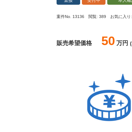
直接
受付中
本人確
案件No. 13136
閲覧: 389
お気に入り:
50
販売希望価格
万円