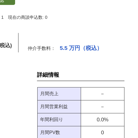
認
 1
現在の商談申込数: 0
(税込)
5.5
万円（税込）
仲介手数料：
詳細情報
月間売上
－
月間営業利益
－
年間利回り
0.0
%
月間PV数
0