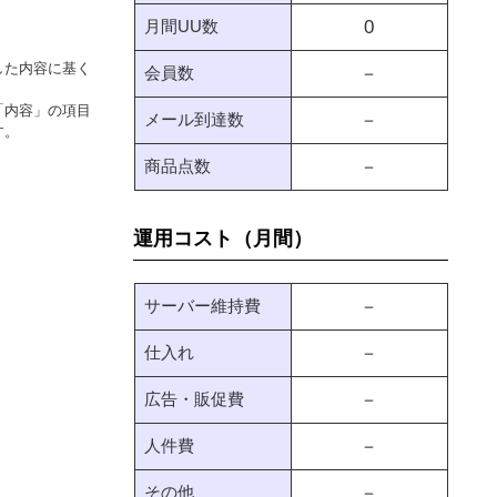
月間UU数
0
した内容に基く
会員数
－
「内容」の項目
メール到達数
－
す。
商品点数
－
運用コスト（月間）
サーバー維持費
－
仕入れ
－
広告・販促費
－
人件費
－
その他
－