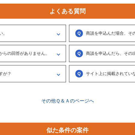
よくある質問
い。
商談を申込んだ場合、そ
ください。
実際に出展者（仲介案件の場合、仲
ます。
う訳ではなくまずは、どのような事業
からの回答がありません。
商談を申込んだら、その
具体的に購入を考えた場合は、一度
勧めします。
がない出展者には返事をするように催
ございません。まずは、商談でどの
連絡ください。
め、気軽に商談申し込みを行ってく
すが？
サイト上に掲載されてい
、数日経っても返信がない場合は「事
情報をリクエストしてください。
ございます。こちらに関してはメル
来ることで個別に紹介されることが
で、丁寧な言葉遣いを心掛けてくださ
その他Ｑ＆Ａのページへ
似た条件の案件