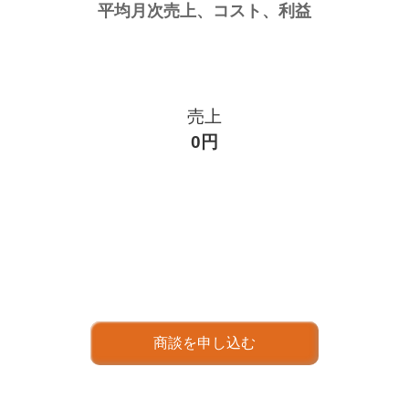
売上
0円
商談を申し込む