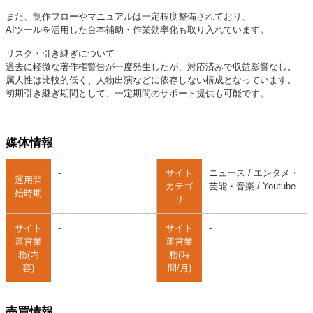
また、制作フローやマニュアルは一定程度整備されており、
AIツールを活用した台本補助・作業効率化も取り入れています。
リスク・引き継ぎについて
過去に軽微な著作権警告が一度発生したが、対応済みで収益影響なし。
属人性は比較的低く、人物出演などに依存しない構成となっています。
初期引き継ぎ期間として、一定期間のサポート提供も可能です。
媒体情報
-
サイト
ニュース / エンタメ・
運用開
カテゴ
芸能・音楽 / Youtube
始時期
リ
サイト
-
サイト
-
運営業
運営業
務(内
務(時
容)
間/月)
売買情報