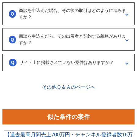
合は「事務局に報告」からご連絡ください。
「商談を申し込む」ボタンから案件の詳細情報をリクエストしてくださ
い。
商談を申込んだ場合、その後の取引はどのように進みま
オンラインとは言え対人のやりとりですので、丁寧な言葉遣いを心掛け
すか？
てください。
実際に出展者（仲介案件の場合、仲介担当者）とのメッセージのやりと
りになります。
商談を申込んだら、その出展者と契約する義務がありま
具体的に購入を考えた場合は、一度、出展者とのオンライン面談を行う
すか？
ことをお勧めします。
ございません。まずは、商談でどのような事業なのかを確認する目的も
あるため、気軽に商談申し込みを行ってください。
サイト上に掲載されていない案件はありますか？
ございます。こちらに関してはメルマガの登録や、仲介案件の担当者と
関係が出来ることで個別に紹介されることがあります。
その他Ｑ＆Ａのページへ
似た条件の案件
【過去最高月間売上700万円・チャンネル登録者数16万