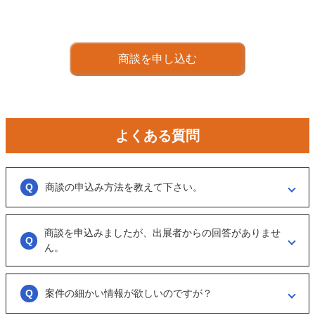
商談を申し込む
よくある質問
商談の申込み方法を教えて下さい。
「商談を申し込む」ボタンからお申し込みください。
商談を申込みましたが、出展者からの回答がありませ
商談といっても、急に条件、金額交渉を行う訳ではなくまずは、どのよ
うな事業をされているのか？
ん。
可能であれば、詳細情報を出して欲しいと連絡ください。
大変申し訳ございません。こちらも、回答がない出展者には返事をする
ように催促をしております。
案件の細かい情報が欲しいのですが？
ただ、案件を見ていない方もおられるので、数日経っても返信がない場