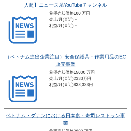
人超】ニュース系YouTubeチャンネル
希望売却価格
180 万円
売上/月(直近)
－
利益/月(直近)
－
（ベトナム進出企業注目）安全保護具・作業用品のEC
販売事業
希望売却価格
15000 万円
売上/月(直近)
2333
万円
利益/月(直近)
833,333
円
ベトナム・ダナンにおける日本食・寿司レストラン事
業