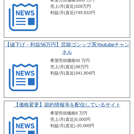
希望売却価格
3800 万円
売上/月(直近)
328
万円
利益/月(直近)
749,832
円
【値下げ・利益56万円】芸能ゴシップ系Youtubeチャン
ネル
希望売却価格
50 万円
売上/月(直近)
38
万円
利益/月(直近)
341,804
円
【価格変更】節約情報等を配信しているサイト
希望売却価格
8 万円
売上/月(直近)
5,000
円
利益/月(直近)
-20,000
円