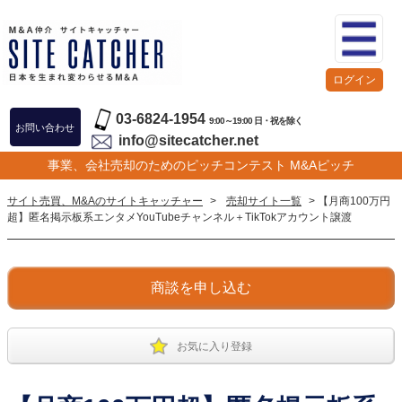
ログイン
03-6824-1954
9:00～19:00 日・祝を除く
お問い合わせ
info@sitecatcher.net
事業、会社売却のためのピッチコンテスト M&Aピッチ
サイト売買、M&Aのサイトキャッチャー
>
売却サイト一覧
> 【月商100万円
超】匿名掲示板系エンタメYouTubeチャンネル＋TikTokアカウント譲渡
商談を申し込む
お気に入り登録