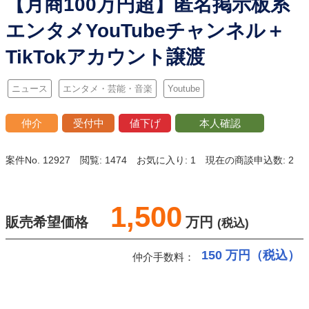
【月商100万円超】匿名掲示板系
エンタメYouTubeチャンネル＋
TikTokアカウント譲渡
ニュース
エンタメ・芸能・音楽
Youtube
仲介
受付中
値下げ
本人確認
案件No. 12927
閲覧: 1474
お気に入り: 1
現在の商談申込数: 2
1,500
販売希望価格
万円
(税込)
150
万円（税込）
仲介手数料：