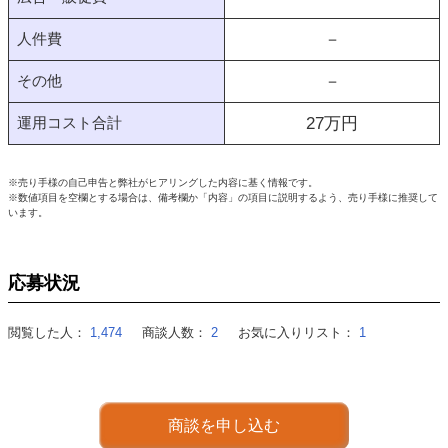
人件費
－
その他
－
運用コスト合計
27
万円
※売り手様の自己申告と弊社がヒアリングした内容に基く情報です。
※数値項目を空欄とする場合は、備考欄か「内容」の項目に説明するよう、売り手様に推奨して
います。
応募状況
閲覧した人：
1,474
商談人数：
2
お気に入りリスト：
1
商談を申し込む