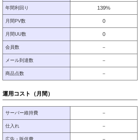
年間利回り
139
%
月間PV数
0
月間UU数
0
会員数
－
メール到達数
－
商品点数
－
運用コスト（月間）
サーバー維持費
－
仕入れ
－
広告・販促費
－