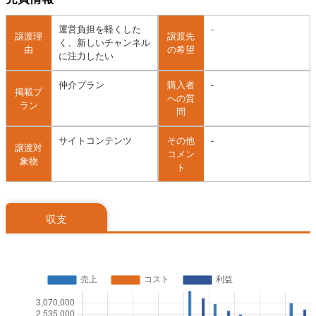
運営負担を軽くした
-
譲渡理
譲渡先
く、新しいチャンネル
由
の希望
に注力したい
仲介プラン
購入者
-
掲載プ
への質
ラン
問
サイトコンテンツ
その他
-
譲渡対
コメン
象物
ト
収支