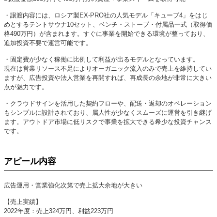
・譲渡内容には、ロシア製EX-PRO社の人気モデル「キューブ4」をはじ
めとするテントサウナ10セット、ベンチ・ストーブ・付属品一式（取得価
格490万円）が含まれます。すぐに事業を開始できる環境が整っており、
追加投資不要で運営可能です。
・固定費が少なく稼働に比例して利益が出るモデルとなっています。
現在は営業リソース不足によりオーガニック流入のみで売上を維持してい
ますが、広告投資や法人営業を再開すれば、再成長の余地が非常に大きい
点が魅力です。
・クラウドサインを活用した契約フローや、配送・返却のオペレーション
もシンプルに設計されており、属人性が少なくスムーズに運営を引き継げ
ます。アウトドア市場に低リスクで事業を拡大できる希少な投資チャンス
です。
アピール内容
広告運用・営業強化次第で売上拡大余地が大きい
【売上実績】
2022年度：売上324万円、利益223万円