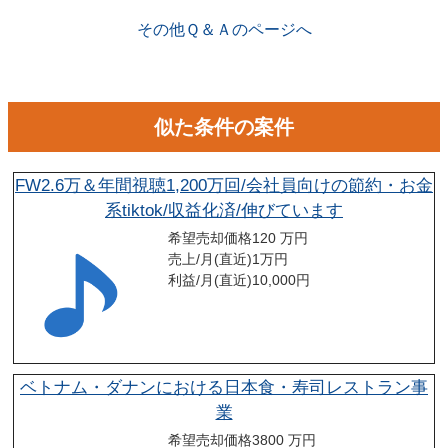
関係が出来ることで個別に紹介されることがあります。
その他Ｑ＆Ａのページへ
似た条件の案件
FW2.6万＆年間視聴1,200万回/会社員向けの節約・お金
系tiktok/収益化済/伸びています
希望売却価格
120 万円
売上/月(直近)
1
万円
利益/月(直近)
10,000
円
ベトナム・ダナンにおける日本食・寿司レストラン事
業
希望売却価格
3800 万円