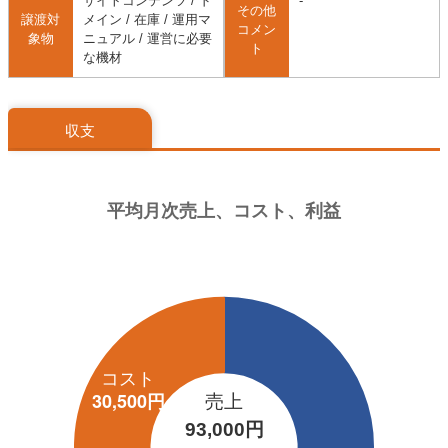
サイトコンテンツ / ド
-
その他
譲渡対
メイン / 在庫 / 運用マ
コメン
象物
ニュアル / 運営に必要
ト
な機材
収支
売上
93,000円