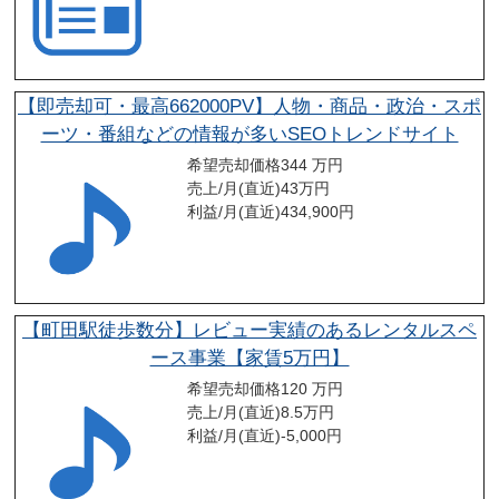
【即売却可・最高662000PV】人物・商品・政治・スポ
ーツ・番組などの情報が多いSEOトレンドサイト
希望売却価格
344 万円
売上/月(直近)
43
万円
利益/月(直近)
434,900
円
【町田駅徒歩数分】レビュー実績のあるレンタルスペ
ース事業【家賃5万円】
希望売却価格
120 万円
売上/月(直近)
8.5
万円
利益/月(直近)
-5,000
円