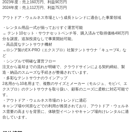
2023年度：売上160万円、利益90万円
2024年度：売上112万円、利益75万円
アウトドア・ウェルネス市場という成長トレンドに適合した事業領域
・レンタル用品一式が揃っておりすぐ運営可能
→ テント10セット・サウナセットベンチ等、購入済みで取得価格490万円
分を譲渡。追加投資なしで事業開始可能。
・高品質なテントサウナ機材
→ロシア製のEX-PRO（エクスプロ）社製テントサウナ「キューブ4」な
ど
・シンプルで明確な運営フロー
注文から返却までの流れが明確で、クラウドサインによる契約締結、製
造・納品のスムーズな手続きが整備されています。
・多彩なテントサウナのラインアップ
2名用から10名用まで、複数のサイズとメーカー（モルジュ、モビバ、エ
クスプロ）のテントサウナを取り扱い、顧客のニーズに柔軟に対応可能で
す。
・アウトドア・ウェルネス市場のトレンドに適応
キャンプ場や河原などでの利用が推奨されており、アウトドア・ウェルネ
ス需要の高まりを背景に、体験型イベントやキャンプ場向けレンタルに適
合しています。