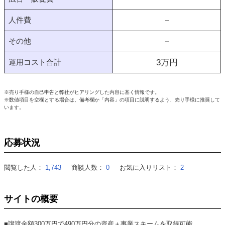
人件費
－
その他
－
運用コスト合計
3
万円
※売り手様の自己申告と弊社がヒアリングした内容に基く情報です。
※数値項目を空欄とする場合は、備考欄か「内容」の項目に説明するよう、売り手様に推奨して
います。
応募状況
閲覧した人：
1,743
商談人数：
0
お気に入りリスト：
2
サイトの概要
■譲渡金額300万円で490万円分の資産＋事業スキームを取得可能