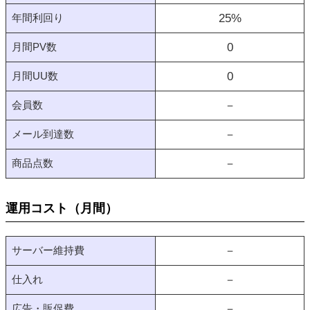
年間利回り
25
%
月間PV数
0
月間UU数
0
会員数
－
メール到達数
－
商品点数
－
運用コスト（月間）
サーバー維持費
－
仕入れ
－
広告・販促費
－