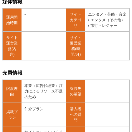
媒体情報
-
サイト
エンタメ・芸能・音楽
運用開
カテゴ
/ エンタメ（その他）
始時期
リ
/ 旅行・レジャー
サイト
-
サイト
-
運営業
運営業
務(内
務(時
容)
間/月)
売買情報
本業（広告代理業）注
-
譲渡理
譲渡先
力によるリソース不足
由
の希望
のため
仲介プラン
購入者
-
掲載プ
への質
ラン
問