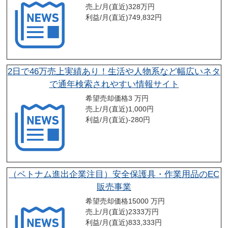
売上/月(直近)
328
万円
利益/月(直近)
749,832
円
2日で46万売上実績あり！生活や人物系など幅広いネタ
で通年検索されやすい情報サイト
希望売却価格
3 万円
売上/月(直近)
1,000
円
利益/月(直近)
-280
円
（ベトナム進出企業注目）安全保護具・作業用品のEC
販売事業
希望売却価格
15000 万円
売上/月(直近)
2333
万円
利益/月(直近)
833,333
円