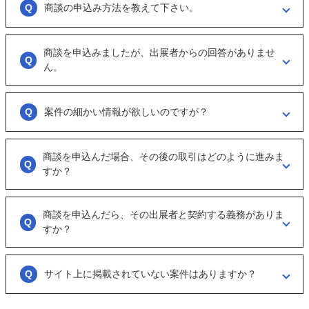
商談の申込み方法を教えて下さい。
「商談を申し込む」ボタンからお申し込みください。
商談を申込みましたが、出展者からの回答がありませ
商談といっても、急に条件、金額交渉を行う訳ではなくまずは、どのよ
うな事業をされているのか？
ん。
可能であれば、詳細情報を出して欲しいと連絡ください。
大変申し訳ございません。こちらも、回答がない出展者には返事をする
ように催促をしております。
案件の細かい情報が欲しいのですが？
ただ、案件を見ていない方もおられるので、数日経っても返信がない場
合は「事務局に報告」からご連絡ください。
「商談を申し込む」ボタンから案件の詳細情報をリクエストしてくださ
い。
商談を申込んだ場合、その後の取引はどのように進みま
オンラインとは言え対人のやりとりですので、丁寧な言葉遣いを心掛け
すか？
てください。
実際に出展者（仲介案件の場合、仲介担当者）とのメッセージのやりと
りになります。
商談を申込んだら、その出展者と契約する義務がありま
具体的に購入を考えた場合は、一度、出展者とのオンライン面談を行う
すか？
ことをお勧めします。
ございません。まずは、商談でどのような事業なのかを確認する目的も
あるため、気軽に商談申し込みを行ってください。
サイト上に掲載されていない案件はありますか？
ございます。こちらに関してはメルマガの登録や、仲介案件の担当者と