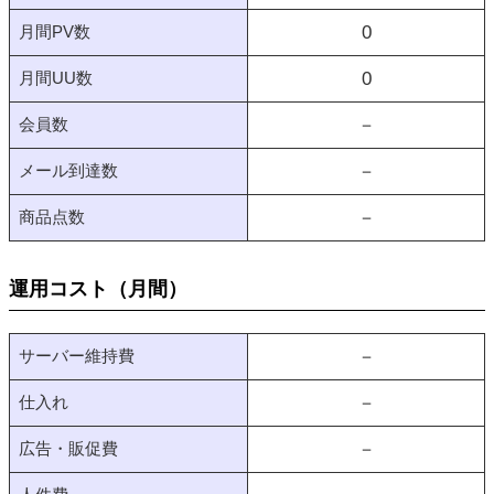
月間PV数
0
月間UU数
0
会員数
－
メール到達数
－
商品点数
－
運用コスト（月間）
サーバー維持費
－
仕入れ
－
広告・販促費
－