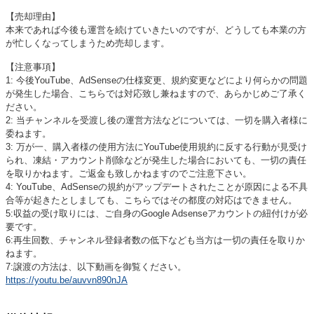
【売却理由】
本来であれば今後も運営を続けていきたいのですが、どうしても本業の方
が忙しくなってしまうため売却します。
【注意事項】
1: 今後YouTube、AdSenseの仕様変更、規約変更などにより何らかの問題
が発生した場合、こちらでは対応致し兼ねますので、あらかじめご了承く
ださい。
2: 当チャンネルを受渡し後の運営方法などについては、一切を購入者様に
委ねます。
3: 万が一、購入者様の使用方法にYouTube使用規約に反する行動が見受け
られ、凍結・アカウント削除などが発生した場合においても、一切の責任
を取りかねます。ご返金も致しかねますのでご注意下さい。
4: YouTube、AdSenseの規約がアップデートされたことが原因による不具
合等が起きたとしましても、こちらではその都度の対応はできません。
5:収益の受け取りには、ご自身のGoogle Adsenseアカウントの紐付けが必
要です。
6:再生回数、チャンネル登録者数の低下なども当方は一切の責任を取りか
ねます。
7:譲渡の方法は、以下動画を御覧ください。
https://youtu.be/auvvn890nJA