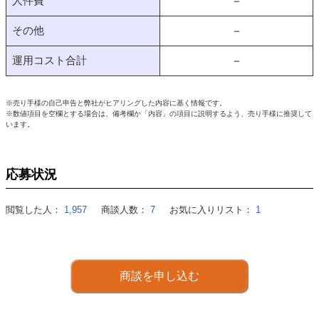
人件費
－
その他
－
運用コスト合計
－
※売り手様の自己申告と弊社がヒアリングした内容に基く情報です。
※数値項目を空欄とする場合は、備考欄か「内容」の項目に説明するよう、売り手様に推奨して
います。
応募状況
閲覧した人：
1,957
商談人数：
7
お気に入りリスト：
1
商談を申し込む