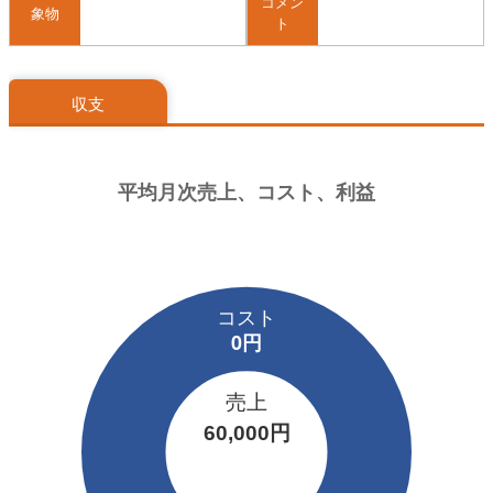
コメン
象物
ト
収支
売上
60,000円