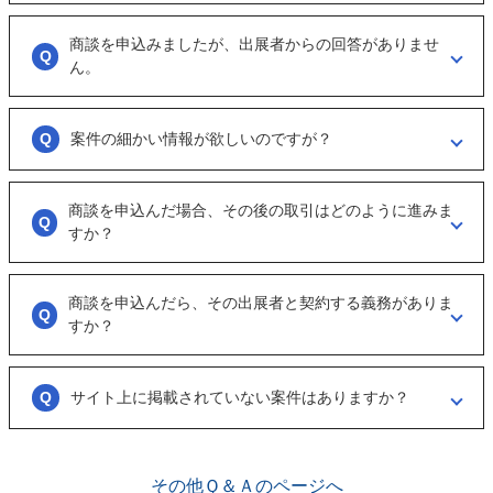
「商談を申し込む」ボタンからお申し込みください。
商談を申込みましたが、出展者からの回答がありませ
商談といっても、急に条件、金額交渉を行う訳ではなくまずは、どのよ
うな事業をされているのか？
ん。
可能であれば、詳細情報を出して欲しいと連絡ください。
大変申し訳ございません。こちらも、回答がない出展者には返事をする
ように催促をしております。
案件の細かい情報が欲しいのですが？
ただ、案件を見ていない方もおられるので、数日経っても返信がない場
合は「事務局に報告」からご連絡ください。
「商談を申し込む」ボタンから案件の詳細情報をリクエストしてくださ
い。
商談を申込んだ場合、その後の取引はどのように進みま
オンラインとは言え対人のやりとりですので、丁寧な言葉遣いを心掛け
すか？
てください。
実際に出展者（仲介案件の場合、仲介担当者）とのメッセージのやりと
りになります。
商談を申込んだら、その出展者と契約する義務がありま
具体的に購入を考えた場合は、一度、出展者とのオンライン面談を行う
すか？
ことをお勧めします。
ございません。まずは、商談でどのような事業なのかを確認する目的も
あるため、気軽に商談申し込みを行ってください。
サイト上に掲載されていない案件はありますか？
ございます。こちらに関してはメルマガの登録や、仲介案件の担当者と
関係が出来ることで個別に紹介されることがあります。
その他Ｑ＆Ａのページへ