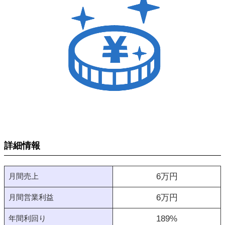
詳細情報
月間売上
6
万円
月間営業利益
6
万円
年間利回り
189
%