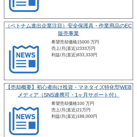
（ベトナム進出企業注目）安全保護具・作業用品のEC
販売事業
希望売却価格
15000 万円
売上/月(直近)
2333
万円
利益/月(直近)
833,333
円
【売却概要】初心者向け投資・マネタイズ特化型WEB
メディア（SNS連携可・1ヶ月サポート付）
希望売却価格
100 万円
売上/月(直近)
21
万円
利益/月(直近)
188,000
円