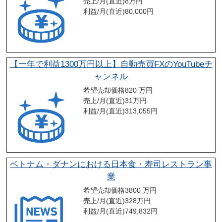
売上/月(直近)
8
万円
利益/月(直近)
80,000
円
【一年で利益1300万円以上】自動売買FXのYouTubeチ
ャンネル
希望売却価格
820 万円
売上/月(直近)
31
万円
利益/月(直近)
313,055
円
ベトナム・ダナンにおける日本食・寿司レストラン事
業
希望売却価格
3800 万円
売上/月(直近)
328
万円
利益/月(直近)
749,832
円