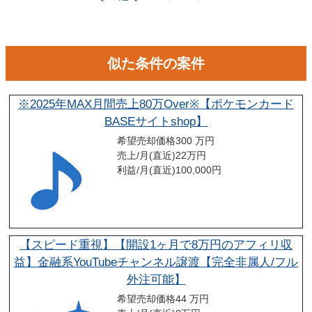
似た条件の案件
※2025年MAX月間売上80万Over※【ポケモンカード
BASEサイトshop】
希望売却価格
300 万円
売上/月(直近)
22
万円
利益/月(直近)
100,000
円
【スピード重視】【開設1ヶ月で8万円のアフィリ収
益】金融系YouTubeチャンネル譲渡【完全非属人/フル
外注可能】
希望売却価格
44 万円