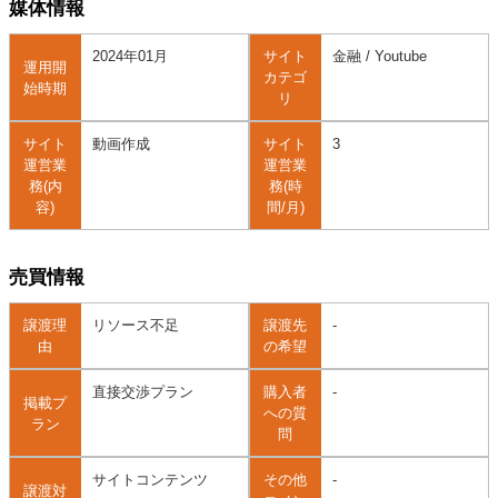
媒体情報
2024年01月
サイト
金融 / Youtube
運用開
カテゴ
始時期
リ
サイト
動画作成
サイト
3
運営業
運営業
務(内
務(時
容)
間/月)
売買情報
譲渡理
リソース不足
譲渡先
-
由
の希望
直接交渉プラン
購入者
-
掲載プ
への質
ラン
問
サイトコンテンツ
その他
-
譲渡対