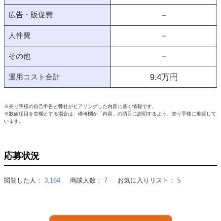
広告・販促費
－
人件費
－
その他
－
運用コスト合計
9.4
万円
※売り手様の自己申告と弊社がヒアリングした内容に基く情報です。
※数値項目を空欄とする場合は、備考欄か「内容」の項目に説明するよう、売り手様に推奨して
います。
応募状況
閲覧した人：
3,164
商談人数：
7
お気に入りリスト：
5