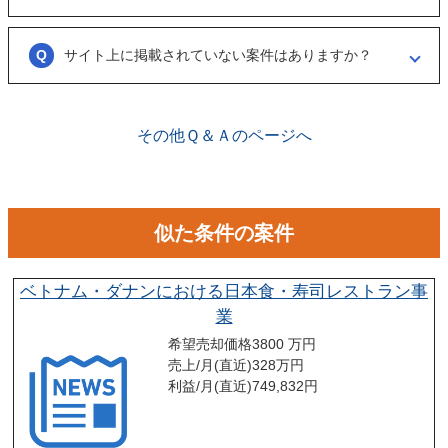
ことをお勧めします。
ございません。まずは、商談でどのような事業なのかを確認する目的も
あるため、気軽に商談申し込みを行ってください。
サイト上に掲載されていない案件はありますか？
ございます。こちらに関してはメルマガの登録や、仲介案件の担当者と
関係が出来ることで個別に紹介されることがあります。
その他Ｑ＆Ａのページへ
似た条件の案件
ベトナム・ダナンにおける日本食・寿司レストラン事
業
希望売却価格
3800 万円
売上/月(直近)
328
万円
利益/月(直近)
749,832
円