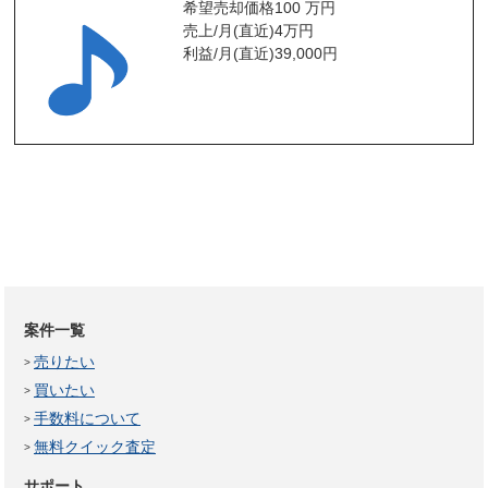
希望売却価格
100 万円
売上/月(直近)
4
万円
利益/月(直近)
39,000
円
案件一覧
売りたい
買いたい
手数料について
無料クイック査定
サポート