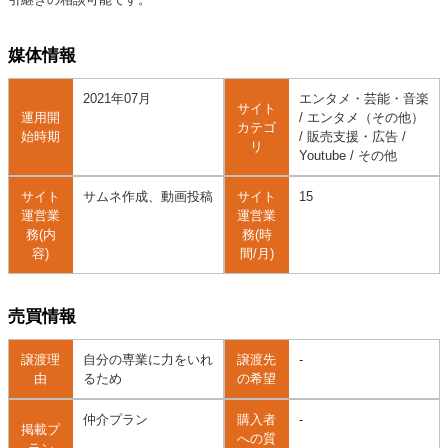
媒体情報
2021年07月
エンタメ・芸能・音楽
サイト
運用開
/ エンタメ（その他）
カテゴ
始時期
/ 販売支援・広告 /
リ
Youtube / その他
サイト
サムネ作成、動画投稿
サイト
15
運営業
運営業
務(内
務(時
容)
間/月)
売買情報
譲渡理
自分の専業に力をいれ
譲渡先
-
由
るため
の希望
仲介プラン
購入者
-
掲載プ
への質