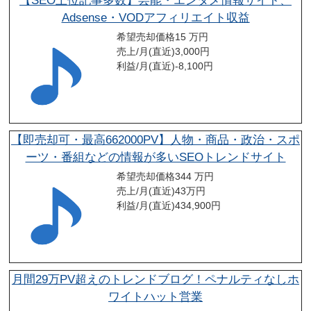
【SEO上位記事多数】芸能・エンタメ情報サイト、
Adsense・VODアフィリエイト収益
希望売却価格
15 万円
売上/月(直近)
3,000
円
利益/月(直近)
-8,100
円
【即売却可・最高662000PV】人物・商品・政治・スポ
ーツ・番組などの情報が多いSEOトレンドサイト
希望売却価格
344 万円
売上/月(直近)
43
万円
利益/月(直近)
434,900
円
月間29万PV超えのトレンドブログ！ペナルティなしホ
ワイトハット営業