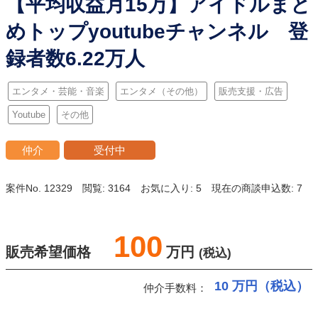
【平均収益月15万】アイドルまと
めトップyoutubeチャンネル 登
録者数6.22万人
エンタメ・芸能・音楽
エンタメ（その他）
販売支援・広告
Youtube
その他
仲介
受付中
案件No. 12329
閲覧: 3164
お気に入り: 5
現在の商談申込数: 7
100
販売希望価格
万円
(税込)
10
万円（税込）
仲介手数料：