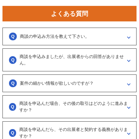
よくある質問
商談の申込み方法を教えて下さい。
「商談を申し込む」ボタンからお申し込みください。
商談を申込みましたが、出展者からの回答がありませ
商談といっても、急に条件、金額交渉を行う訳ではなくまずは、どのよ
うな事業をされているのか？
ん。
可能であれば、詳細情報を出して欲しいと連絡ください。
大変申し訳ございません。こちらも、回答がない出展者には返事をする
ように催促をしております。
案件の細かい情報が欲しいのですが？
ただ、案件を見ていない方もおられるので、数日経っても返信がない場
合は「事務局に報告」からご連絡ください。
「商談を申し込む」ボタンから案件の詳細情報をリクエストしてくださ
い。
商談を申込んだ場合、その後の取引はどのように進みま
オンラインとは言え対人のやりとりですので、丁寧な言葉遣いを心掛け
すか？
てください。
実際に出展者（仲介案件の場合、仲介担当者）とのメッセージのやりと
りになります。
商談を申込んだら、その出展者と契約する義務がありま
具体的に購入を考えた場合は、一度、出展者とのオンライン面談を行う
すか？