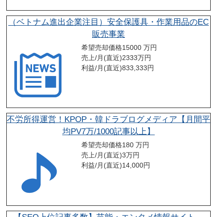
（ベトナム進出企業注目）安全保護具・作業用品のEC
販売事業
希望売却価格
15000 万円
売上/月(直近)
2333
万円
利益/月(直近)
833,333
円
不労所得運営！KPOP・韓ドラブログメディア【月間平
均PV7万/1000記事以上】
希望売却価格
180 万円
売上/月(直近)
3
万円
利益/月(直近)
14,000
円