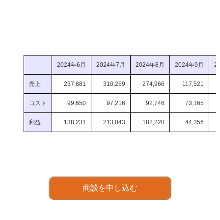
2024年6月
2024年7月
2024年8月
2024年9月
2
売上
237,881
310,259
274,966
117,521
コスト
99,650
97,216
92,746
73,165
利益
138,231
213,043
182,220
44,356
商談を申し込む