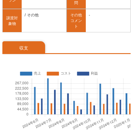
ラン
問
/ その他
その他
-
譲渡対
コメン
象物
ト
収支