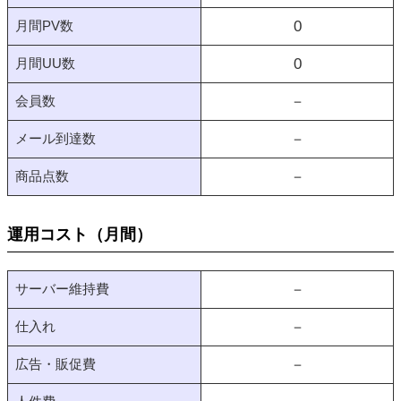
月間PV数
0
月間UU数
0
会員数
－
メール到達数
－
商品点数
－
運用コスト（月間）
サーバー維持費
－
仕入れ
－
広告・販促費
－