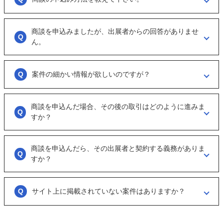
「商談を申し込む」ボタンからお申し込みください。
商談を申込みましたが、出展者からの回答がありませ
商談といっても、急に条件、金額交渉を行う訳ではなくまずは、どのよ
うな事業をされているのか？
ん。
可能であれば、詳細情報を出して欲しいと連絡ください。
大変申し訳ございません。こちらも、回答がない出展者には返事をする
ように催促をしております。
案件の細かい情報が欲しいのですが？
ただ、案件を見ていない方もおられるので、数日経っても返信がない場
合は「事務局に報告」からご連絡ください。
「商談を申し込む」ボタンから案件の詳細情報をリクエストしてくださ
い。
商談を申込んだ場合、その後の取引はどのように進みま
オンラインとは言え対人のやりとりですので、丁寧な言葉遣いを心掛け
すか？
てください。
実際に出展者（仲介案件の場合、仲介担当者）とのメッセージのやりと
りになります。
商談を申込んだら、その出展者と契約する義務がありま
具体的に購入を考えた場合は、一度、出展者とのオンライン面談を行う
すか？
ことをお勧めします。
ございません。まずは、商談でどのような事業なのかを確認する目的も
あるため、気軽に商談申し込みを行ってください。
サイト上に掲載されていない案件はありますか？
ございます。こちらに関してはメルマガの登録や、仲介案件の担当者と
関係が出来ることで個別に紹介されることがあります。