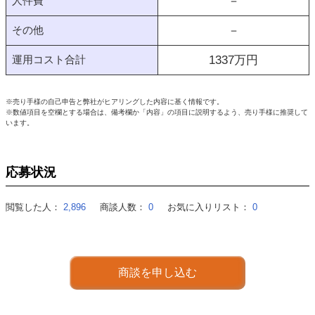
人件費
－
その他
－
運用コスト合計
1337
万円
※売り手様の自己申告と弊社がヒアリングした内容に基く情報です。
※数値項目を空欄とする場合は、備考欄か「内容」の項目に説明するよう、売り手様に推奨して
います。
応募状況
閲覧した人：
2,896
商談人数：
0
お気に入りリスト：
0
商談を申し込む