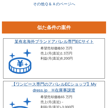
その他Ｑ＆Ａのページへ
似た条件の案件
某有名海外ブランドアパレル専門ECサイト
希望売却価格
50 万円
売上/月(直近)
1.3
万円
利益/月(直近)
8,200
円
【ワンピース専門のアパレルECショップ】My
dress.jp ※在庫事譲渡
希望売却価格
65 万円
売上/月(直近)
－
利益/月(直近)
-3,000
円