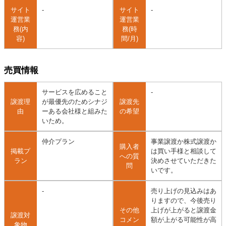
サイト
-
サイト
-
運営業
運営業
務(内
務(時
容)
間/月)
売買情報
サービスを広めること
-
譲渡理
が最優先のためシナジ
譲渡先
由
ーある会社様と組みた
の希望
いため。
仲介プラン
事業譲渡か株式譲渡か
購入者
掲載プ
は買い手様と相談して
への質
ラン
決めさせていただきた
問
いです。
-
売り上げの見込みはあ
りますので、今後売り
その他
上げが上がると譲渡金
譲渡対
コメン
額が上がる可能性が高
象物