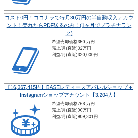
コスト0円！ココナラで毎月30万円の半自動収入アカウ
ント！売れたらPDF送るのみ！(1ヶ月でプラチナラン
ク)
希望売却価格
350 万円
売上/月(直近)
32
万円
利益/月(直近)
320,000
円
【16,367,415円】BASEレディースアパレルショップ＋
Instagramショップアカウント【3,204人】
希望売却価格
768 万円
売上/月(直近)
90
万円
利益/月(直近)
909,301
円