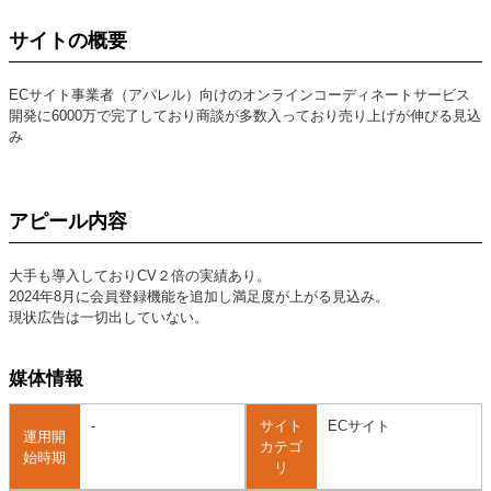
サイトの概要
ECサイト事業者（アパレル）向けのオンラインコーディネートサービス
開発に6000万で完了しており商談が多数入っており売り上げが伸びる見込
み
アピール内容
大手も導入しておりCV２倍の実績あり。
2024年8月に会員登録機能を追加し満足度が上がる見込み。
現状広告は一切出していない。
媒体情報
-
サイト
ECサイト
運用開
カテゴ
始時期
リ