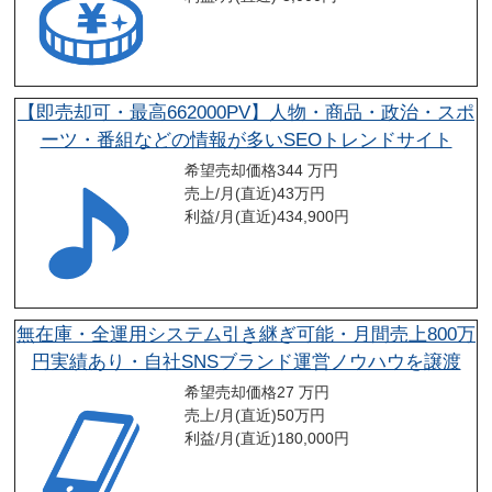
【即売却可・最高662000PV】人物・商品・政治・スポ
ーツ・番組などの情報が多いSEOトレンドサイト
希望売却価格
344 万円
売上/月(直近)
43
万円
利益/月(直近)
434,900
円
無在庫・全運用システム引き継ぎ可能・月間売上800万
円実績あり・自社SNSブランド運営ノウハウを譲渡
希望売却価格
27 万円
売上/月(直近)
50
万円
利益/月(直近)
180,000
円