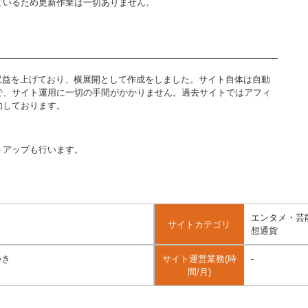
ているため更新作業は一切ありません。
トで収益を上げており、横展開として作成をしました。サイト自体は自動
で、サイト運用に一切の手間がかかりません。過去サイトではアフィ
功しております。
トアップも行います。
エンタメ・芸能・
サイトカテゴリ
想通貨
つき
サイト運営業務(時
-
間/月)