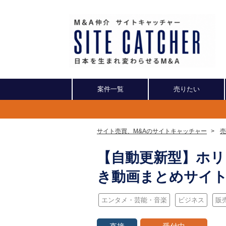
案件一覧
売りたい
サイト売買、M&Aのサイトキャッチャー
>
売
【自動更新型】ホリエ
き動画まとめサイ
エンタメ・芸能・音楽
ビジネス
販