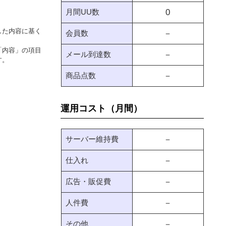
月間UU数
0
した内容に基く
会員数
－
「内容」の項目
メール到達数
－
す。
商品点数
－
運用コスト（月間）
サーバー維持費
－
仕入れ
－
広告・販促費
－
人件費
－
その他
－