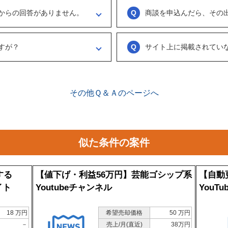
ます。
う訳ではなくまずは、どのような事業
からの回答がありません。
商談を申込んだら、その
具体的に購入を考えた場合は、一度
勧めします。
がない出展者には返事をするように催
ございません。まずは、商談でどの
連絡ください。
め、気軽に商談申し込みを行ってく
すが？
サイト上に掲載されてい
、数日経っても返信がない場合は「事
情報をリクエストしてください。
ございます。こちらに関してはメル
来ることで個別に紹介されることが
で、丁寧な言葉遣いを心掛けてくださ
その他Ｑ＆Ａのページへ
似た条件の案件
する
【値下げ・利益56万円】芸能ゴシップ系
【自動
イト
Youtubeチャンネル
You
18 万円
希望売却価格
50 万円
－
売上/月(直近)
38
万円