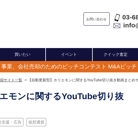
03-6
お問い合わせ
info
買いたい
イベント
クイック査定
事業、会社売却のためのピッチコンテスト M&Aピッチ
却サイト一覧
> 【自動更新型】ホリエモンに関するYouTube切り抜き動画まとめ
モンに関するYouTube切り抜
ト
売支援・広告
仮想通貨