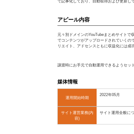
で記事化しており、自動取得および更新し
アピール内容
元々別ドメインのYouTubeまとめサイ
でコンテンツがアップロードされていくの
リエイト、アドセンスともに収益化には成
譲渡時にお手元で自動運用できるようセッ
媒体情報
2022年05月
運用開始時期
サイト運営業務(内
サイト運用全般に
容)