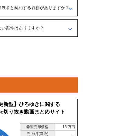
出展者と契約する義務がありますか？
、出展者とのオンライン面談を行うことをお
ような事業なのかを確認する目的もあるた
ださい。
ない案件はありますか？
マガの登録や、仲介案件の担当者と関係が出
あります。
更新型】ひろゆきに関する
Tube切り抜き動画まとめサイト
希望売却価格
18 万円
売上/月(直近)
－