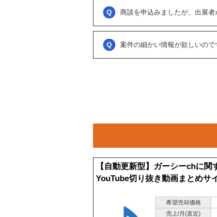
商談といっても、急に条件、金額交渉を行
商談を申込みましたが、出展者
をされているのか？
大変申し訳ございません。こちらも、回答
可能であれば、詳細情報を出して欲しいと
促をしております。
案件の細かい情報が欲しいので
ただ、案件を見ていない方もおられるので
務局に報告」からご連絡ください。
「商談を申し込む」ボタンから案件の詳細
オンラインとは言え対人のやりとりですの
い。
【自動更新型】ガーシーchに関
YouTube切り抜き動画まとめサ
希望売却価格
売上/月(直近)