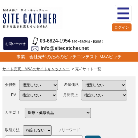
ログイン
03-6824-1954
9:00～19:00 日・祝を除く
お問い合わせ
info@sitecatcher.net
事業、会社売却のためのピッチコンテスト M&Aピッチ
サイト売買、M&Aのサイトキャッチャー
> 売却サイト一覧
会員数
希望価格
PV
月間売上
カテゴリ
取引方法
フリーワード