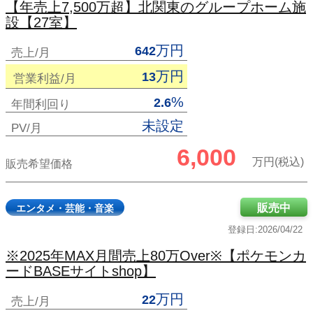
【年売上7,500万超】北関東のグループホーム施
設【27室】
万円
642
売上/月
万円
13
営業利益/月
%
2.6
年間利回り
未設定
PV/月
6,000
万円(税込)
販売希望価格
販売中
エンタメ・芸能・音楽
登録日:2026/04/22
※2025年MAX月間売上80万Over※【ポケモンカ
ードBASEサイトshop】
万円
22
売上/月