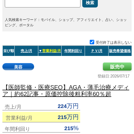
検索
人気検索キーワード：モバイル、ショップ、アフィリエイト、占い、ショッ
ピング、ポータル
受付終了は表示しない
並び順
売上/月
▼
営業利益/月
年間利回り
ＰＶ/月
販売希望価格
販売中
美容
登録日:2026/07/17
【医師監修・医療SEO】AGA・薄毛治療メディ
ア｜約62記事・原価控除後粗利率60％超
万円
224
売上/月
万円
215
営業利益/月
%
215
年間利回り