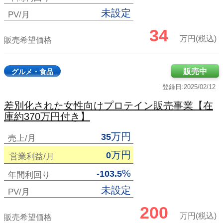
未設定
PV/月
34
万円(税込)
販売希望価格
販売中
グルメ・食品
登録日:2025/02/12
差別化された女性向けプロテイン販売事業【在
庫約370万円付き】
万円
35
売上/月
万円
0
営業利益/月
%
-103.5
年間利回り
未設定
PV/月
200
万円(税込)
販売希望価格