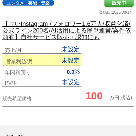
販売中
エンタメ・芸能・音楽
登録日:2025/08/14
【占いInstagram /フォロワー1.6万人/収益化済/
公式ライン200名/AI活用による簡単運営/案件依
頼有】自社サービス販売・認知にも
未設定
売上/月
未設定
営業利益/月
%
0.0
年間利回り
未設定
PV/月
100
万円(税込)
販売希望価格