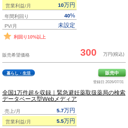
万円
10
営業利益/月
%
40
年間利回り
未設定
PV/月
利回り10%以上
300
万円(税込)
販売希望価格
販売中
暮らし・生活
登録日:2026/07/31
全国1万件超を収録｜緊急避妊薬取扱薬局の検索
データベース型Webメディア
万円
5.7
売上/月
万円
5.5
営業利益/月