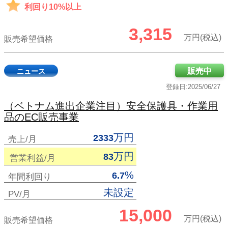
利回り10%以上
3,315
万円(税込)
販売希望価格
販売中
ニュース
登録日:2025/06/27
（ベトナム進出企業注目）安全保護具・作業用
品のEC販売事業
万円
2333
売上/月
万円
83
営業利益/月
%
6.7
年間利回り
未設定
PV/月
15,000
万円(税込)
販売希望価格