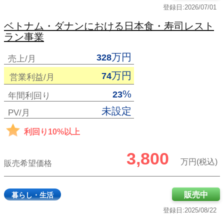
登録日:2026/07/01
ベトナム・ダナンにおける日本食・寿司レスト
ラン事業
万円
328
売上/月
万円
74
営業利益/月
%
23
年間利回り
未設定
PV/月
利回り10%以上
3,800
万円(税込)
販売希望価格
販売中
暮らし・生活
登録日:2025/08/22