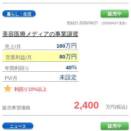
販売中
暮らし・生活
登録日:2026/04/27
（2026/04/27 更新）
美容医療メディアの事業譲渡
万円
160
売上/月
万円
80
営業利益/月
%
40
年間利回り
未設定
PV/月
利回り10%以上
2,400
万円(税込)
販売希望価格
販売中
ニュース