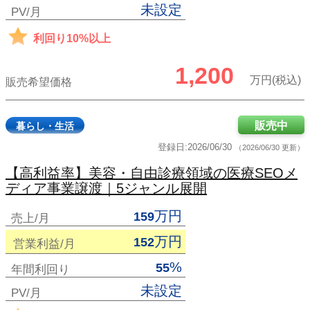
未設定
PV/月
利回り10%以上
1,200
万円(税込)
販売希望価格
販売中
暮らし・生活
登録日:2026/06/30
（2026/06/30 更新）
【高利益率】美容・自由診療領域の医療SEOメ
ディア事業譲渡｜5ジャンル展開
万円
159
売上/月
万円
152
営業利益/月
%
55
年間利回り
未設定
PV/月