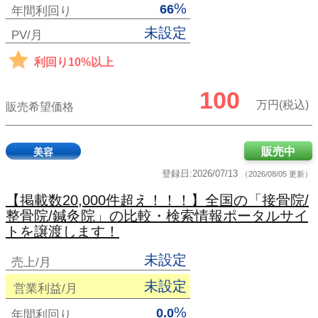
%
66
年間利回り
未設定
PV/月
利回り10%以上
100
万円(税込)
販売希望価格
販売中
美容
登録日:2026/07/13
（2026/08/05 更新）
【掲載数20,000件超え！！！】全国の「接骨院/
整骨院/鍼灸院」の比較・検索情報ポータルサイ
トを譲渡します！
未設定
売上/月
未設定
営業利益/月
%
0.0
年間利回り