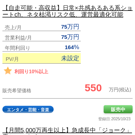
【自走可能・高収益】日常×共感あるある系ショ
ートch、ネタ枯渇リスク低、運営最適化可能
万円
75
売上/月
万円
75
営業利益/月
%
164
年間利回り
未設定
PV/月
利回り10%以上
550
万円(税込)
販売希望価格
販売中
エンタメ・芸能・音楽
登録日:2025/10/23
【月間5,000万再生以上】急成長中「ジョーク」