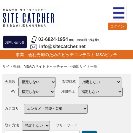
ログイン
03-6824-1954
9:00～19:00 日・祝を除く
お問い合わせ
info@sitecatcher.net
事業、会社売却のためのピッチコンテスト M&Aピッチ
サイト売買、M&Aのサイトキャッチャー
> 売却サイト一覧
会員数
希望価格
PV
月間売上
カテゴリ
取引方法
フリーワード