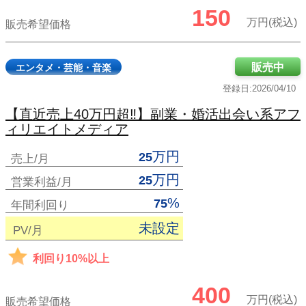
150
万円(税込)
販売希望価格
販売中
エンタメ・芸能・音楽
登録日:2026/04/10
【直近売上40万円超‼】副業・婚活出会い系アフ
ィリエイトメディア
万円
25
売上/月
万円
25
営業利益/月
%
75
年間利回り
未設定
PV/月
利回り10%以上
400
万円(税込)
販売希望価格