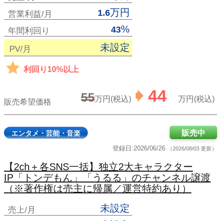
万円
1.6
営業利益/月
%
43
年間利回り
未設定
PV/月
利回り10%以上
44
55
万円(税込)
万円(税込)
販売希望価格
販売中
エンタメ・芸能・音楽
登録日:2026/06/26
（2026/08/03 更新）
【2ch＋各SNS一括】独立2大キャラクター
IP「トンデもん」「うるる」のチャンネル譲渡
（※著作権は売主に帰属／運営特約あり）
未設定
売上/月