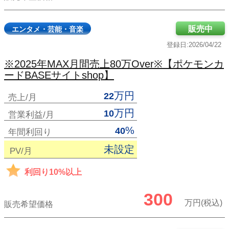
販売中
エンタメ・芸能・音楽
登録日:2026/04/22
※2025年MAX月間売上80万Over※【ポケモンカ
ードBASEサイトshop】
万円
22
売上/月
万円
10
営業利益/月
%
40
年間利回り
未設定
PV/月
利回り10%以上
300
万円(税込)
販売希望価格