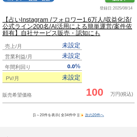
登録日:2025/08/14
【占いInstagram /フォロワー1.6万人/収益化済/
公式ライン200名/AI活用による簡単運営/案件依
頼有】自社サービス販売・認知にも
未設定
売上/月
未設定
営業利益/月
%
0.0
年間利回り
未設定
PV/月
100
万円(税込)
販売希望価格
[1～20件を表示( 全34件中 )]
次の20件へ