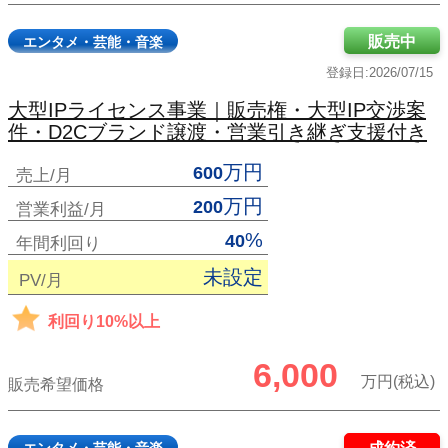
販売中
エンタメ・芸能・音楽
登録日:2026/07/15
大型IPライセンス事業｜販売権・大型IP交渉案
件・D2Cブランド譲渡・営業引き継ぎ支援付き
万円
600
売上/月
万円
200
営業利益/月
%
40
年間利回り
未設定
PV/月
利回り10%以上
6,000
万円(税込)
販売希望価格