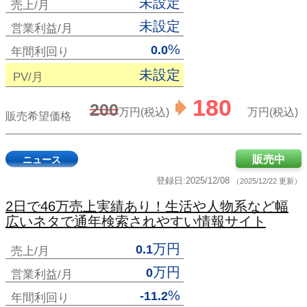
未設定
売上/月
未設定
営業利益/月
%
0.0
年間利回り
未設定
PV/月
180
200
万円(税込)
万円(税込)
販売希望価格
販売中
ニュース
登録日:2025/12/08
（2025/12/22 更新）
2日で46万売上実績あり！生活や人物系など幅
広いネタで通年検索されやすい情報サイト
万円
0.1
売上/月
万円
0
営業利益/月
%
-11.2
年間利回り