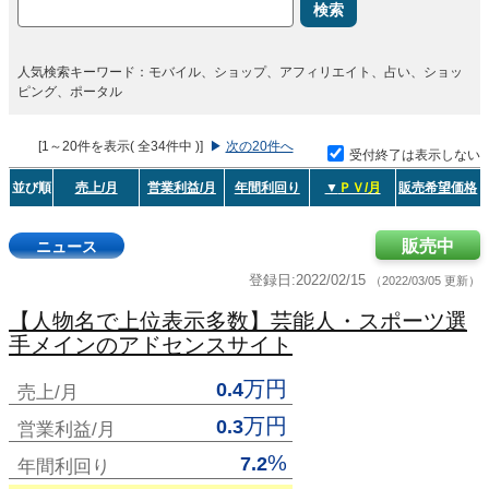
検索
人気検索キーワード：モバイル、ショップ、アフィリエイト、占い、ショッ
ピング、ポータル
[1～20件を表示( 全34件中 )]
▶
次の20件へ
受付終了は表示しない
並び順
売上/月
営業利益/月
年間利回り
▼
ＰＶ/月
販売希望価格
販売中
ニュース
登録日:2022/02/15
（2022/03/05 更新）
【人物名で上位表示多数】芸能人・スポーツ選
手メインのアドセンスサイト
万円
0.4
売上/月
万円
0.3
営業利益/月
%
7.2
年間利回り