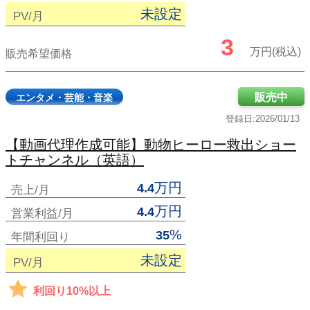
未設定
PV/月
3
万円(税込)
販売希望価格
販売中
エンタメ・芸能・音楽
登録日:2026/01/13
【動画代理作成可能】動物ヒーロー救出ショー
トチャンネル（英語）
万円
4.4
売上/月
万円
4.4
営業利益/月
%
35
年間利回り
未設定
PV/月
利回り10%以上