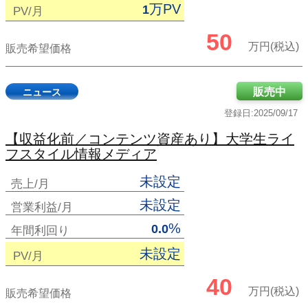
万PV
1
PV/月
50
万円(税込)
販売希望価格
販売中
ニュース
登録日:2025/09/17
【収益化前／コンテンツ資産あり】大学生ライ
フスタイル情報メディア
未設定
売上/月
未設定
営業利益/月
%
0.0
年間利回り
未設定
PV/月
40
万円(税込)
販売希望価格