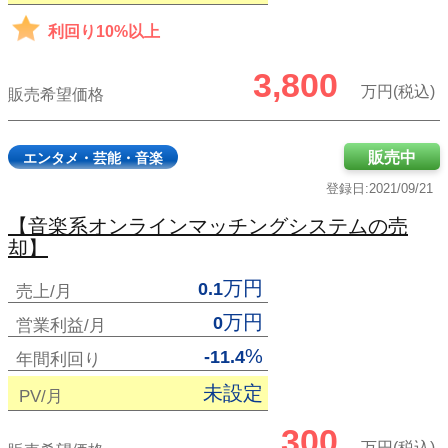
利回り10%以上
3,800
万円(税込)
販売希望価格
販売中
エンタメ・芸能・音楽
登録日:2021/09/21
【音楽系オンラインマッチングシステムの売
却】
万円
0.1
売上/月
万円
0
営業利益/月
%
-11.4
年間利回り
未設定
PV/月
300
万円(税込)