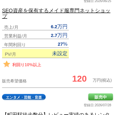
登録日:2026/06/25
SEO資産を保有するメイド服専門ネットショッ
プ
万円
6.2
売上/月
万円
2.7
営業利益/月
%
27
年間利回り
未設定
PV/月
利回り10%以上
120
万円(税込)
販売希望価格
販売中
エンタメ・芸能・音楽
登録日:2026/07/28
【町田駅徒歩数分】レビュー実績のあるレンタ