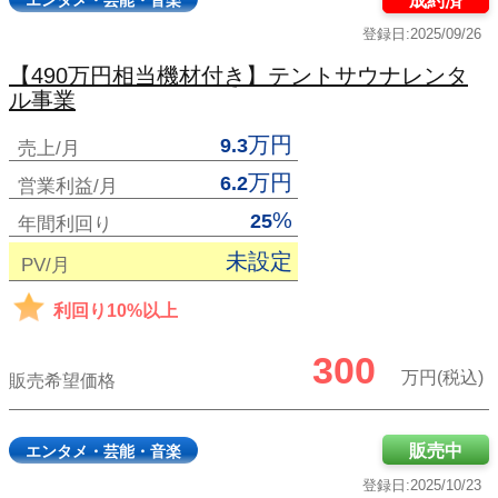
エンタメ・芸能・音楽
成約済
登録日:2025/09/26
【490万円相当機材付き】テントサウナレンタ
ル事業
万円
9.3
売上/月
万円
6.2
営業利益/月
%
25
年間利回り
未設定
PV/月
利回り10%以上
300
万円(税込)
販売希望価格
販売中
エンタメ・芸能・音楽
登録日:2025/10/23