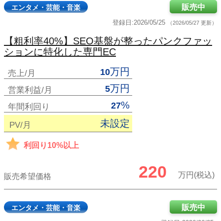
販売中
エンタメ・芸能・音楽
登録日:2026/05/25
（2026/05/27 更新）
【粗利率40%】SEO基盤が整ったパンクファッ
ションに特化した専門EC
万円
10
売上/月
万円
5
営業利益/月
%
27
年間利回り
未設定
PV/月
利回り10%以上
220
万円(税込)
販売希望価格
販売中
エンタメ・芸能・音楽