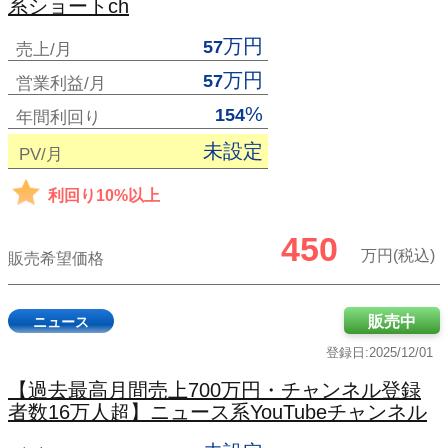
系ショートch
万円
57
売上/月
万円
57
営業利益/月
%
154
年間利回り
未設定
PV/月
利回り10%以上
450
万円(税込)
販売希望価格
販売中
ニュース
登録日:2025/12/01
【過去最高月間売上700万円・チャンネル登録
者数16万人超】ニュース系YouTubeチャンネル