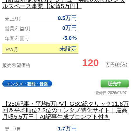
ルスペース事業【家賃5万円】
万円
8.5
売上/月
万円
0
営業利益/月
%
-5.0
年間利回り
未設定
PV/月
120
万円(税込)
販売希望価格
販売中
エンタメ・芸能・音楽
登録日:2026/07/07
【250記事・平均5万PV】GSC総クリック11.6万
回＆平均順位7.3位のエンタメ特化サイト｜最高
月収5.5万円｜AI記事生成プロンプト付き
万円
1.7
売上/月