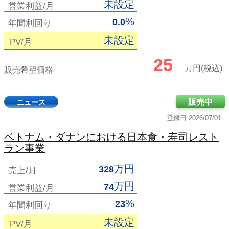
未設定
営業利益/月
%
0.0
年間利回り
未設定
PV/月
25
万円(税込)
販売希望価格
販売中
ニュース
登録日:2026/07/01
ベトナム・ダナンにおける日本食・寿司レスト
ラン事業
万円
328
売上/月
万円
74
営業利益/月
%
23
年間利回り
未設定
PV/月