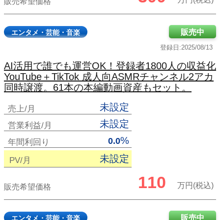
販売希望価格
販売中
エンタメ・芸能・音楽
登録日:2025/08/13
AI活用で誰でも運営OK！登録者1800人の収益化
YouTube＋TikTok 成人向ASMRチャンネル2アカ
同時譲渡。61本の本編動画資産もセット。
未設定
売上/月
未設定
営業利益/月
%
0.0
年間利回り
未設定
PV/月
110
万円(税込)
販売希望価格
販売中
エンタメ・芸能・音楽