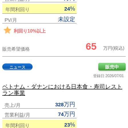
%
24
年間利回り
未設定
PV/月
利回り10%以上
65
万円(税込)
販売希望価格
販売中
ニュース
登録日:2026/07/01
ベトナム・ダナンにおける日本食・寿司レスト
ラン事業
万円
328
売上/月
万円
74
営業利益/月
%
23
年間利回り