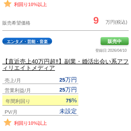
利回り10%以上
9
万円(税込)
販売希望価格
販売中
エンタメ・芸能・音楽
登録日:2026/04/10
【直近売上40万円超‼】副業・婚活出会い系アフ
ィリエイトメディア
万円
25
売上/月
万円
25
営業利益/月
%
75
年間利回り
未設定
PV/月
利回り10%以上