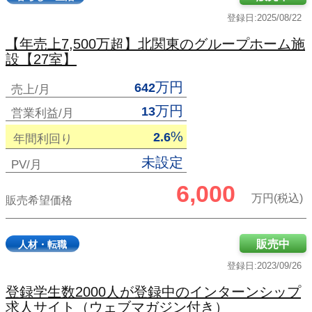
登録日:2025/08/22
【年売上7,500万超】北関東のグループホーム施
設【27室】
万円
642
売上/月
万円
13
営業利益/月
%
2.6
年間利回り
未設定
PV/月
6,000
万円(税込)
販売希望価格
販売中
人材・転職
登録日:2023/09/26
登録学生数2000人が登録中のインターンシップ
求人サイト（ウェブマガジン付き）