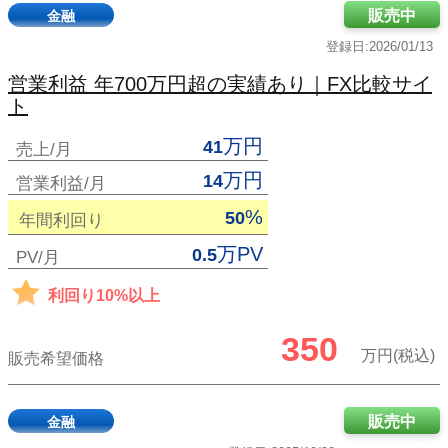
販売中
金融
登録日:2026/01/13
営業利益 年700万円超の実績あり｜FX比較サイ
ト
万円
41
売上/月
万円
14
営業利益/月
%
50
年間利回り
万PV
0.5
PV/月
利回り10%以上
350
万円(税込)
販売希望価格
販売中
金融