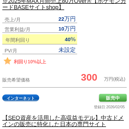
※2025年MAX月間売上80万Over※【ポケモンカ
ードBASEサイトshop】
万円
22
売上/月
万円
10
営業利益/月
%
40
年間利回り
未設定
PV/月
利回り10%以上
300
万円(税込)
販売希望価格
販売中
インターネット
登録日:2026/02/05
【SEO資産を活用した高収益モデル】中古ドメ
インの販売に特化した日本の専門サイト