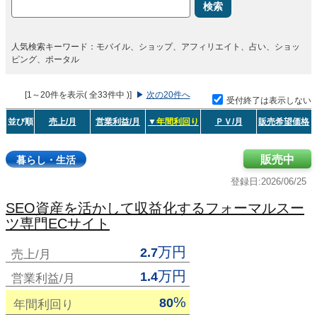
検索
人気検索キーワード：モバイル、ショップ、アフィリエイト、占い、ショッ
ピング、ポータル
[1～20件を表示( 全33件中 )]
▶
次の20件へ
受付終了は表示しない
並び順
売上/月
営業利益/月
▼
年間利回り
ＰＶ/月
販売希望価格
販売中
暮らし・生活
登録日:2026/06/25
SEO資産を活かして収益化するフォーマルスー
ツ専門ECサイト
万円
2.7
売上/月
万円
1.4
営業利益/月
%
80
年間利回り