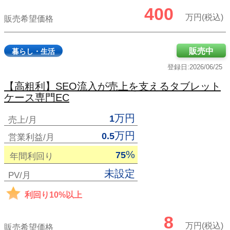
400
万円(税込)
販売希望価格
販売中
暮らし・生活
登録日:2026/06/25
【高粗利】SEO流入が売上を支えるタブレット
ケース専門EC
万円
1
売上/月
万円
0.5
営業利益/月
%
75
年間利回り
未設定
PV/月
利回り10%以上
8
万円(税込)
販売希望価格