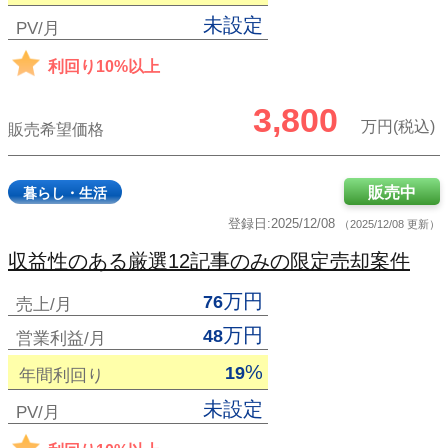
未設定
PV/月
利回り10%以上
3,800
万円(税込)
販売希望価格
販売中
暮らし・生活
登録日:2025/12/08
（2025/12/08 更新）
収益性のある厳選12記事のみの限定売却案件
万円
76
売上/月
万円
48
営業利益/月
%
19
年間利回り
未設定
PV/月