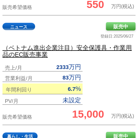
550
万円(税込)
販売希望価格
販売中
ニュース
登録日:2025/06/27
（ベトナム進出企業注目）安全保護具・作業用
品のEC販売事業
万円
2333
売上/月
万円
83
営業利益/月
%
6.7
年間利回り
未設定
PV/月
15,000
万円(税込)
販売希望価格
販売中
暮らし・生活