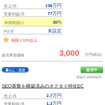
万円
138
売上/月
万円
77
営業利益/月
%
30
年間利回り
未設定
PV/月
利回り10%以上
3,000
万円(税込)
販売希望価格
販売中
暮らし・生活
登録日:2026/06/25
SEO基盤を構築済みのネクタイ特化EC
万円
2.7
売上/月
万円
1.3
営業利益/月