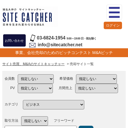
ログイン
03-6824-1954
9:00～19:00 日・祝を除く
お問い合わせ
info@sitecatcher.net
事業、会社売却のためのピッチコンテスト M&Aピッチ
サイト売買、M&Aのサイトキャッチャー
> 売却サイト一覧
会員数
希望価格
PV
月間売上
カテゴリ
取引方法
フリーワード