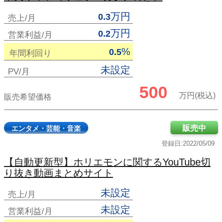
万円
0.3
売上/月
万円
0.2
営業利益/月
%
0.5
年間利回り
未設定
PV/月
500
万円(税込)
販売希望価格
販売中
エンタメ・芸能・音楽
登録日:2022/05/09
【自動更新型】ホリエモンに関するYouTube切
り抜き動画まとめサイト
未設定
売上/月
未設定
営業利益/月