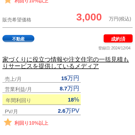
利回り10%以上
3,000
万円(税込)
販売希望価格
不動産
成約済
登録日:2024/12/04
家づくりに役立つ情報や注文住宅の一括見積も
りサービスを提供しているメディア
万円
15
売上/月
万円
8.7
営業利益/月
%
18
年間利回り
万PV
2.6
PV/月
利回り10%以上