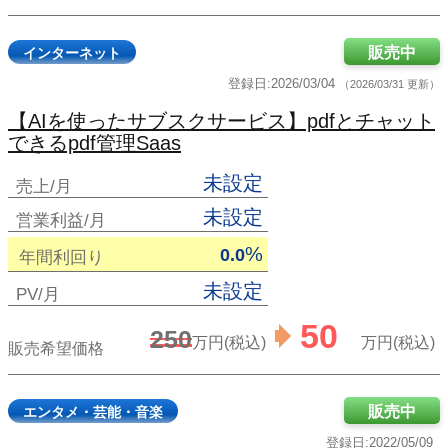
販売中
インターネット
登録日:2026/03/04
（2026/03/31 更新）
【AIを使ったサブスクサービス】pdfとチャット
できるpdf管理Saas
未設定
売上/月
未設定
営業利益/月
%
0.0
年間利回り
未設定
PV/月
50
250
万円(税込)
万円(税込)
販売希望価格
販売中
エンタメ・芸能・音楽
登録日:2022/05/09