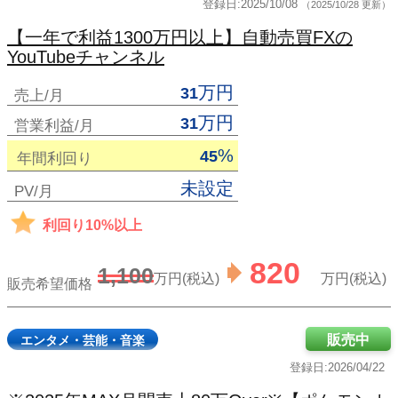
登録日:2025/10/08
（2025/10/28 更新）
【一年で利益1300万円以上】自動売買FXの
YouTubeチャンネル
万円
31
売上/月
万円
31
営業利益/月
%
45
年間利回り
未設定
PV/月
利回り10%以上
820
1,100
万円(税込)
万円(税込)
販売希望価格
販売中
エンタメ・芸能・音楽
登録日:2026/04/22