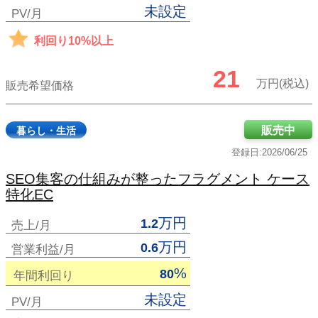
未設定
PV/月
利回り10%以上
21
万円(税込)
販売希望価格
販売中
暮らし・生活
登録日:2026/06/25
SEO集客の仕組みが整ったフラグメント ケース
特化EC
万円
1.2
売上/月
万円
0.6
営業利益/月
%
80
年間利回り
未設定
PV/月