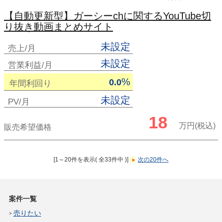
【自動更新型】ガーシーchに関するYouTube切
り抜き動画まとめサイト
未設定
売上/月
未設定
営業利益/月
%
0.0
年間利回り
未設定
PV/月
18
万円(税込)
販売希望価格
[1～20件を表示( 全33件中 )]
次の20件へ
案件一覧
売りたい