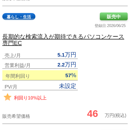
販売中
暮らし・生活
登録日:2026/06/25
長期的な検索流入が期待できるパソコンケース
専門EC
万円
5.1
売上/月
万円
2.2
営業利益/月
%
57
年間利回り
未設定
PV/月
利回り10%以上
46
万円(税込)
販売希望価格