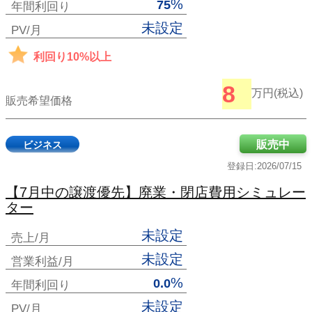
%
75
年間利回り
未設定
PV/月
利回り10%以上
8
万円(税込)
販売希望価格
販売中
ビジネス
登録日:2026/07/15
【7月中の譲渡優先】廃業・閉店費用シミュレー
ター
未設定
売上/月
未設定
営業利益/月
%
0.0
年間利回り
未設定
PV/月