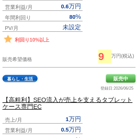
万円
0.6
営業利益/月
%
80
年間利回り
未設定
PV/月
利回り10%以上
9
万円(税込)
販売希望価格
販売中
暮らし・生活
登録日:2026/06/25
【高粗利】SEO流入が売上を支えるタブレット
ケース専門EC
万円
1
売上/月
万円
0.5
営業利益/月