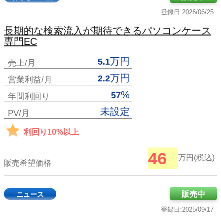
登録日:2026/06/25
長期的な検索流入が期待できるパソコンケース
専門EC
万円
5.1
売上/月
万円
2.2
営業利益/月
%
57
年間利回り
未設定
PV/月
利回り10%以上
46
万円(税込)
販売希望価格
販売中
ニュース
登録日:2025/09/17