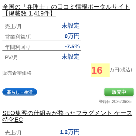
全国の「弁理士」の口コミ情報ポータルサイト
【掲載数 1,419件】
未設定
売上/月
万円
0
営業利益/月
%
-7.5
年間利回り
未設定
PV/月
16
万円(税込)
販売希望価格
販売中
暮らし・生活
登録日:2026/06/25
SEO集客の仕組みが整ったフラグメント ケース
特化EC
万円
1.2
売上/月