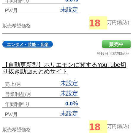
年間利回り
未設定
PV/月
18
万円(税込)
販売希望価格
販売中
エンタメ・芸能・音楽
登録日:2022/05/09
【自動更新型】ホリエモンに関するYouTube切
り抜き動画まとめサイト
未設定
売上/月
未設定
営業利益/月
%
0.0
年間利回り
未設定
PV/月
18
万円(税込)
販売希望価格