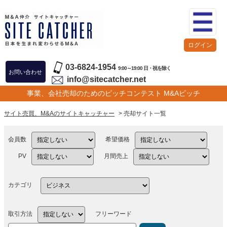
ログイン
03-6824-1954
9:00～19:00 日・祝を除く
お問い合わせ
info@sitecatcher.net
事業、会社売却のためのピッチコンテスト M&Aピッチ
サイト売買、M&Aのサイトキャッチャー
> 売却サイト一覧
会員数
希望価格
PV
月間売上
カテゴリ
取引方法
フリーワード