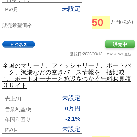
未設定
PV/月
50
万円(税込)
販売希望価格
販売中
ビジネス
登録日:2025/09/18
（2026/07/21 更新）
全国のマリーナ、フィッシャリーナ、ボートパ
ーク、漁港などの空きバース情報を一括比較
し、ボートオーナーと施設をつなぐ無料お見積
りサイト
未設定
売上/月
万円
0
営業利益/月
%
-2.1
年間利回り
未設定
PV/月