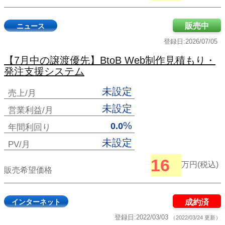
販売中
ニュース
登録日:2026/07/05
【7月中の譲渡優先】BtoB Web制作見積もり・
発注支援システム
未設定
売上/月
未設定
営業利益/月
%
0.0
年間利回り
未設定
PV/月
16
万円(税込)
販売希望価格
インターネット
成約済
登録日:2022/03/03
（2022/03/24 更新）