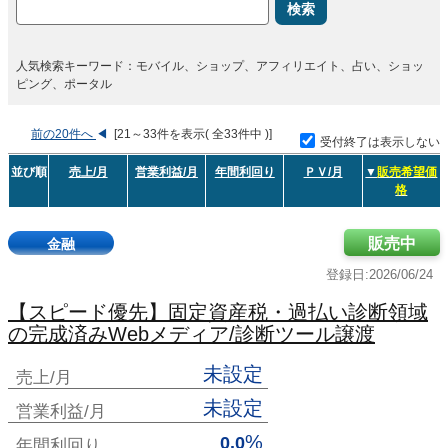
検索
人気検索キーワード：モバイル、ショップ、アフィリエイト、占い、ショッ
ピング、ポータル
前の20件へ
◀
[21～33件を表示( 全33件中 )]
受付終了は表示しない
並び順
売上/月
営業利益/月
年間利回り
ＰＶ/月
▼
販売希望価
格
販売中
金融
登録日:2026/06/24
【スピード優先】固定資産税・過払い診断領域
の完成済みWebメディア/診断ツール譲渡
未設定
売上/月
未設定
営業利益/月
%
0.0
年間利回り