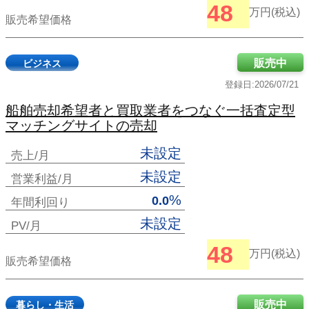
48
万円(税込)
販売希望価格
販売中
ビジネス
登録日:2026/07/21
船舶売却希望者と買取業者をつなぐ一括査定型
マッチングサイトの売却
未設定
売上/月
未設定
営業利益/月
%
0.0
年間利回り
未設定
PV/月
48
万円(税込)
販売希望価格
販売中
暮らし・生活