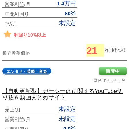
万円
1.4
営業利益/月
%
80
年間利回り
未設定
PV/月
利回り10%以上
21
万円(税込)
販売希望価格
販売中
エンタメ・芸能・音楽
登録日:2022/05/09
【自動更新型】ガーシーchに関するYouTube切
り抜き動画まとめサイト
未設定
売上/月
未設定
営業利益/月
%
0.0