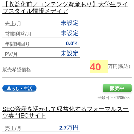
【収益化前／コンテンツ資産あり】大学生ライ
フスタイル情報メディア
未設定
売上/月
未設定
営業利益/月
%
0.0
年間利回り
未設定
PV/月
40
万円(税込)
販売希望価格
販売中
暮らし・生活
登録日:2026/06/25
SEO資産を活かして収益化するフォーマルスー
ツ専門ECサイト
万円
2.7
売上/月