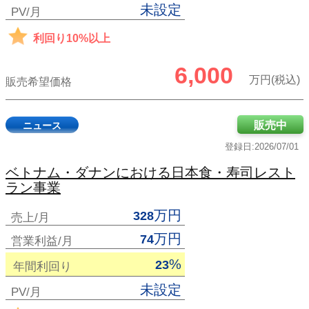
未設定
PV/月
利回り10%以上
6,000
万円(税込)
販売希望価格
販売中
ニュース
登録日:2026/07/01
ベトナム・ダナンにおける日本食・寿司レスト
ラン事業
万円
328
売上/月
万円
74
営業利益/月
%
23
年間利回り
未設定
PV/月