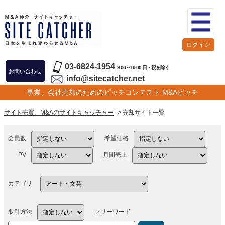
ログイン
03-6824-1954
9:00～19:00 日・祝を除く
お問い合わせ
info@sitecatcher.net
事業、会社売却のためのピッチコンテスト M&Aピッチ
サイト売買、M&Aのサイトキャッチャー
> 売却サイト一覧
会員数
希望価格
PV
月間売上
カテゴリ
取引方法
フリーワード