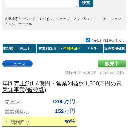
検索
人気検索キーワード：モバイル、ショップ、アフィリエイト、占い、ショッ
ピング、ポータル
受付終了は表示しない
並び順
売上/月
営業利益/月
▼
年間利回り
ＰＶ/月
販売希望価格
販売中
ニュース
登録日:2026/07/28
（2026/07/28 更新）
年間売上約1.4億円・営業利益約1,500万円の青
果卸事業(仮登録)
万円
1200
売上/月
万円
152
営業利益/月
%
30
年間利回り