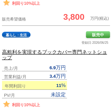
利回り10%以上
3,800
万円(税込)
販売希望価格
販売中
暮らし・生活
登録日:2026/06/25
高粗利を実現するブックカバー専門ネットショ
ップ
万円
6.9
売上/月
万円
3.4
営業利益/月
%
11
年間利回り
未設定
PV/月
利回り10%以上