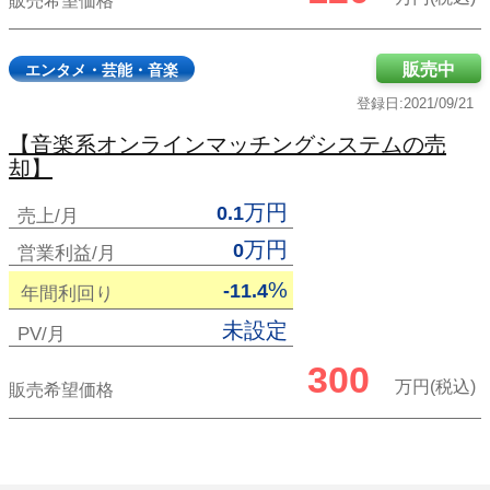
販売希望価格
販売中
エンタメ・芸能・音楽
登録日:2021/09/21
【音楽系オンラインマッチングシステムの売
却】
万円
0.1
売上/月
万円
0
営業利益/月
%
-11.4
年間利回り
未設定
PV/月
300
万円(税込)
販売希望価格