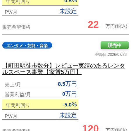
%
0.5
年間利回り
未設定
PV/月
22
万円(税込)
販売希望価格
販売中
エンタメ・芸能・音楽
登録日:2026/07/28
【町田駅徒歩数分】レビュー実績のあるレンタ
ルスペース事業【家賃5万円】
万円
8.5
売上/月
万円
0
営業利益/月
%
-5.0
年間利回り
未設定
PV/月
120
万円(税込)