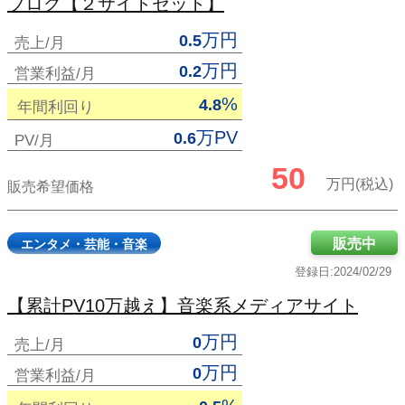
ブログ【２サイトセット】
万円
0.5
売上/月
万円
0.2
営業利益/月
%
4.8
年間利回り
万PV
0.6
PV/月
50
万円(税込)
販売希望価格
販売中
エンタメ・芸能・音楽
登録日:2024/02/29
【累計PV10万越え】音楽系メディアサイト
万円
0
売上/月
万円
0
営業利益/月