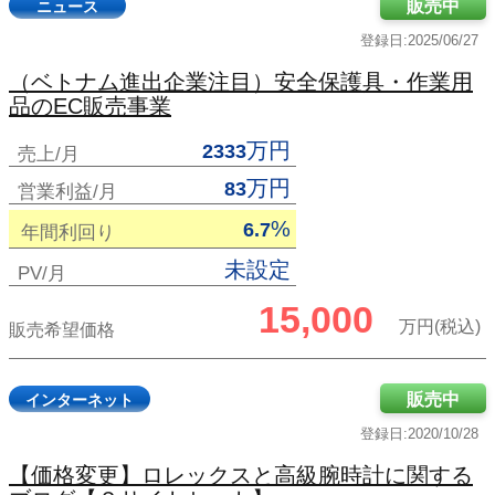
販売中
ニュース
登録日:2025/06/27
（ベトナム進出企業注目）安全保護具・作業用
品のEC販売事業
万円
2333
売上/月
万円
83
営業利益/月
%
6.7
年間利回り
未設定
PV/月
15,000
万円(税込)
販売希望価格
販売中
インターネット
登録日:2020/10/28
【価格変更】ロレックスと高級腕時計に関する