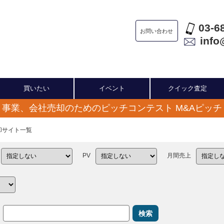
03-6
お問い合わせ
info
買いたい
イベント
クイック査定
事業、会社売却のためのピッチコンテスト M&Aピッチ
売却サイト一覧
PV
月間売上
検索