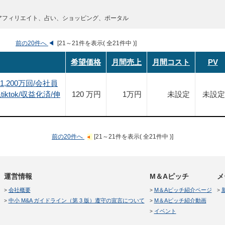
アフィリエイト、占い、ショッピング、ポータル
前の20件へ
◀
[21～21件を表示( 全21件中 )]
希望価格
月間売上
月間コスト
PV
1,200万回/会社員
ktok/収益化済/伸
120 万円
1
万円
未設定
未設定
前の20件へ
[21～21件を表示( 全21件中 )]
運営情報
M＆Aピッチ
メ
会社概要
M＆Aピッチ紹介ページ
中小 M&A ガイドライン（第 3 版）遵守の宣言について
M＆Aピッチ紹介動画
イベント