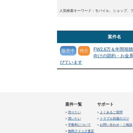
人気検索キーワード：モバイル、ショップ、
案件名
FW2.6万＆年間視聴
販売中
仲介
向けの節約・お金系ti
びています
案件一覧
サポート
売りたい
よくあるご質問
買いたい
トラブル回避のコツ
手数料について
お問い合わせ・ご相談
無料クイック査定